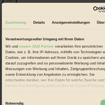
Der BIORAMA-Newsletter
Zustimmung
Details
Anzeigeneinstellungen
Über
Erhalte in regelmäßigen Abständen die aktuellsten Artikel,
Gewinnspiele & Ausgaben übersichtlich aufbereitet vom
BIORAMA-Magazin per E-Mail.
Verantwortungsvoller Umgang mit Ihren Daten
Wir und
unsere 1022 Partner
verarbeiten Ihre persönlichen
Jetzt eintragen:
Daten, wie z. B. Ihre IP-Adresse, mithilfe von Technologien w
Cookies, um Informationen auf Ihrem Gerät zu speichern un
darauf zuzugreifen und so personalisierte Werbung und Inhal
Messungen von Werbung und Inhalten, Zielgruppenforschun
sowie Entwicklung von Angeboten zu ermöglichen. Sie
entscheiden darüber, wer Ihre Daten für welche Zwecke nutzt
© 2026 Biorama GmbH
können Ihre Einwilligung jederzeit über die Cookie-Erklärung
Impressum & Disclaimer
durch Klicken auf das Privacy Trigger Symbol ändern oder
Datenschutz
widerrufen
Einwilligungsauswahl
Mediadaten
Notwendig