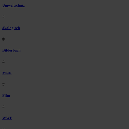
Umweltschutz
#
ökologisch
#
Bilderbuch
#
Mode
#
Film
#
WWF