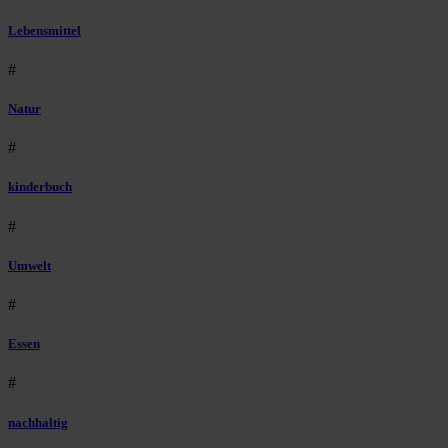
Lebensmittel
#
Natur
#
kinderbuch
#
Umwelt
#
Essen
#
nachhaltig