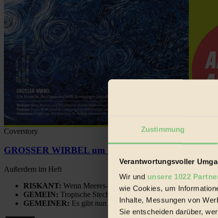
Zustimmung
Coverstory
GROSSER WIRBEL um Versuche, den Ozean und sein
Verantwortungsvoller Umgan
Außerdem im Heft
Wir und
unsere 1022 Partne
RISKANT:
Wenn Meeres- und Wildvögel im Freilandhühnerbe
wie Cookies, um Information
GEMEIN:
Tropische Stechmücken fühlen sich in Mitteleuropa
Inhalte, Messungen von Werb
GEMEINER:
Es gibt nun Weinflaschen, die nach Entleerung
Sie entscheiden darüber, wer