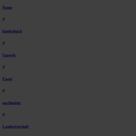
Natur
#
kinderbuch
#
Umwelt
#
Essen
#
nachhaltig
#
Landwirtschaft