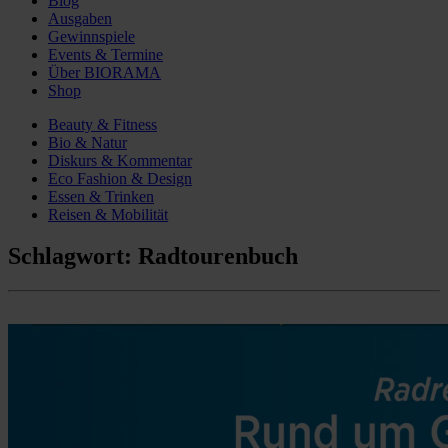
Blog
Ausgaben
Gewinnspiele
Events & Termine
Über BIORAMA
Shop
Beauty & Fitness
Bio & Natur
Diskurs & Kommentar
Eco Fashion & Design
Essen & Trinken
Reisen & Mobilität
Schlagwort:
Radtourenbuch