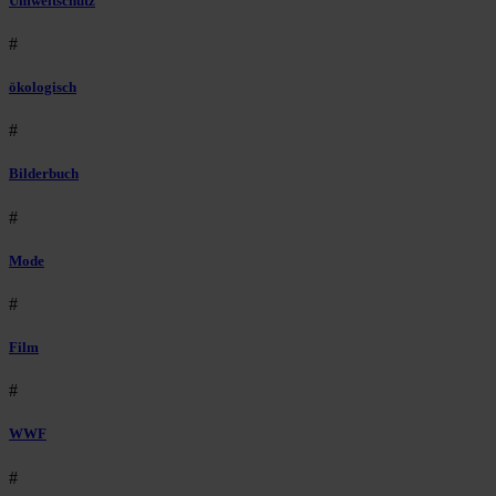
Umweltschutz
#
ökologisch
#
Bilderbuch
#
Mode
#
Film
#
WWF
#