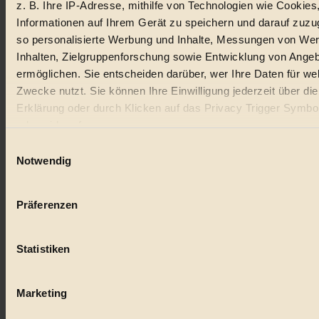
z. B. Ihre IP-Adresse, mithilfe von Technologien wie Cookies
Lebensmittel
Informationen auf Ihrem Gerät zu speichern und darauf zuzu
#
so personalisierte Werbung und Inhalte, Messungen von We
Inhalten, Zielgruppenforschung sowie Entwicklung von Ange
Natur
ermöglichen. Sie entscheiden darüber, wer Ihre Daten für we
Zwecke nutzt. Sie können Ihre Einwilligung jederzeit über di
#
Erklärung oder durch Klicken auf das Privacy Trigger Symbo
kinderbuch
oder widerrufen
Einwilligungsauswahl
#
Wenn Sie es erlauben, würden wir auch gerne:
Notwendig
Umwelt
Informationen über Ihre geografische Lage erfassen, 
auf einige Meter genau sein können
#
Präferenzen
Ihr Gerät durch aktives Scannen nach bestimmten 
(Fingerprinting) identifizieren
Essen
Statistiken
Erfahren Sie mehr darüber, wie Ihre persönlichen Daten verar
#
werden, und legen Sie Ihre Präferenzen im
Abschnitt Einzel
fest.
nachhaltig
Marketing
#
BIORAMA.eu verwendet Cookies