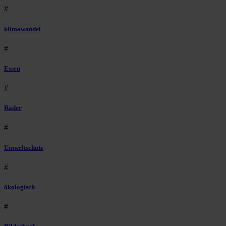
#
klimawandel
#
Essen
#
Räder
#
Umweltschutz
#
ökologisch
#