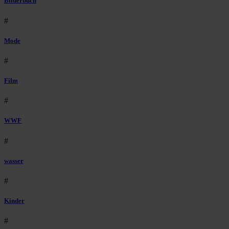
Bilderbuch
#
Mode
#
Film
#
WWF
#
wasser
#
Kinder
#