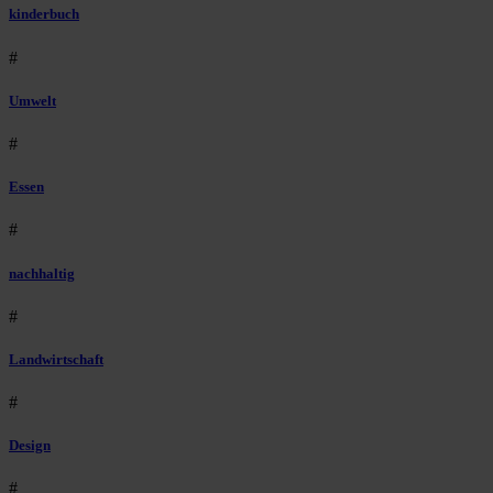
kinderbuch
#
Umwelt
#
Essen
#
nachhaltig
#
Landwirtschaft
#
Design
#