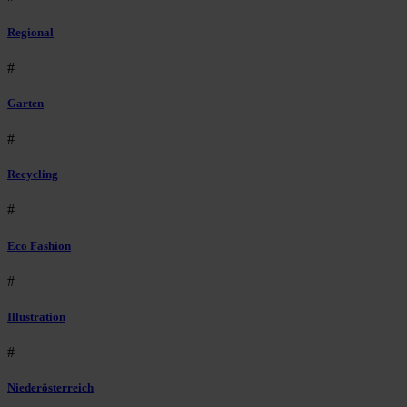
Regional
#
Garten
#
Recycling
#
Eco Fashion
#
Illustration
#
Niederösterreich