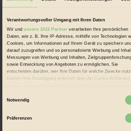
Jetzt eintragen:
Verantwortungsvoller Umgang mit Ihren Daten
Wir und
unsere 1022 Partner
verarbeiten Ihre persönlichen
Daten, wie z. B. Ihre IP-Adresse, mithilfe von Technologien w
Cookies, um Informationen auf Ihrem Gerät zu speichern un
darauf zuzugreifen und so personalisierte Werbung und Inhal
© 2026 Biorama GmbH
Messungen von Werbung und Inhalten, Zielgruppenforschun
Impressum & Disclaimer
sowie Entwicklung von Angeboten zu ermöglichen. Sie
Datenschutz
entscheiden darüber, wer Ihre Daten für welche Zwecke nutzt
Mediadaten
können Ihre Einwilligung jederzeit über die Cookie-Erklärung
Biorama steht für einen nachhaltigen Lebensstil und bewussten
durch Klicken auf das Privacy Trigger Symbol ändern oder
Lebenswandel. Es ist eine moderne Plattform für Ideen, Menschen
widerrufen
und Produkte, ein Leitfaden im schnell wachsenden Markt des
Einwilligungsauswahl
Handels mit Bioprodukten, des Fair-Trade sowie der Branche
Notwendig
alternativer Energien.
Wenn Sie es erlauben, würden wir auch gerne:
Social Media
Informationen über Ihre geografische Lage erfassen,
Präferenzen
22.601 Fans auf Facebook
welche bis auf einige Meter genau sein können
3.415 Follower auf Twitter
Ihr Gerät durch aktives Scannen nach bestimmten
Folge uns auf Instagram