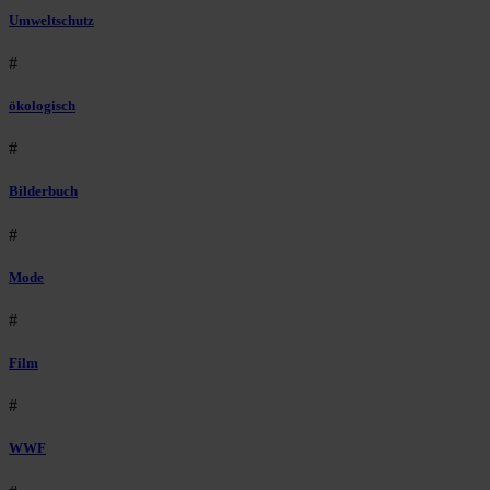
Umweltschutz
#
ökologisch
#
Bilderbuch
#
Mode
#
Film
#
WWF