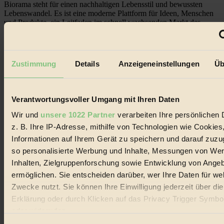
Biorama steht für einen nachhaltigen Lebensstil und bewussten
Lebenswandel. Es ist eine moderne Plattform für Ideen, Menschen
und Produkte, ein Leitfaden im schnell wachsenden Markt des
Handels mit Bioprodukten, des Fair-Trade sowie der Branche
alternativer Energien.
Social Media
Zustimmung
Details
Anzeigeneinstellungen
Üb
22.601 Fans auf Facebook
3.415 Follower auf Twitter
Folge uns auf Instagram
Themen
Verantwortungsvoller Umgang mit Ihren Daten
#
Wir und
unsere 1022 Partner
verarbeiten Ihre persönlichen 
Bio
z. B. Ihre IP-Adresse, mithilfe von Technologien wie Cookies
Informationen auf Ihrem Gerät zu speichern und darauf zuzu
#
so personalisierte Werbung und Inhalte, Messungen von We
Nachhaltigkeit
Inhalten, Zielgruppenforschung sowie Entwicklung von Ange
ermöglichen. Sie entscheiden darüber, wer Ihre Daten für we
#
Zwecke nutzt. Sie können Ihre Einwilligung jederzeit über di
Erklärung oder durch Klicken auf das Privacy Trigger Symbo
Vegan
oder widerrufen
#