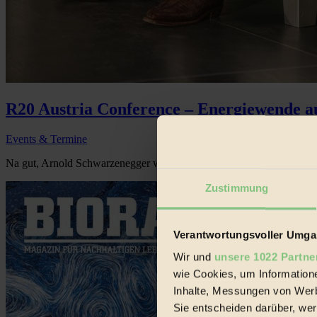
R20 Austria Conference – Energiewende au
Events & Termine
Na gut, Arnold Schwarzenegger wird zwar dieses Jahr nicht dabei sein
Zustimmung
Verantwortungsvoller Umgan
Wir und
unsere 1022 Partne
wie Cookies, um Information
Inhalte, Messungen von Werb
Sie entscheiden darüber, wer