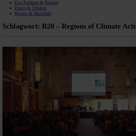
Eco Fashion & Design
Essen & Trinken
Reisen & Mobilität
Schlagwort:
R20 – Regions of Climate Act