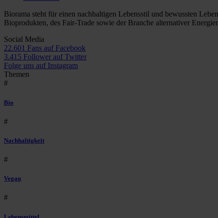
Biorama steht für einen nachhaltigen Lebensstil und bewussten Lebe
Bioprodukten, des Fair-Trade sowie der Branche alternativer Energie
Social Media
22.601 Fans auf Facebook
3.415 Follower auf Twitter
Folge uns auf Instagram
Themen
#
Bio
#
Nachhaltigkeit
#
Vegan
#
Lebensmittel