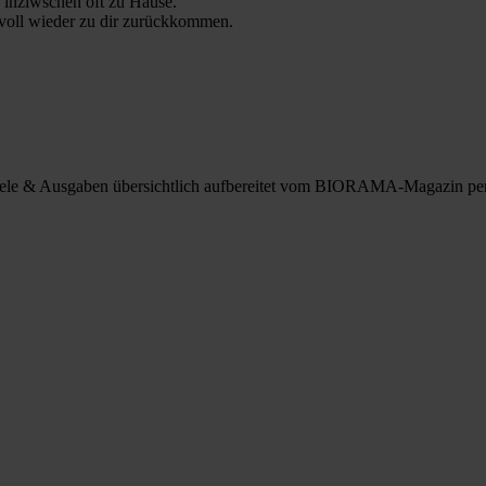
 inziwschen oft zu Hause.
 voll wieder zu dir zurückkommen.
spiele & Ausgaben übersichtlich aufbereitet vom BIORAMA-Magazin pe