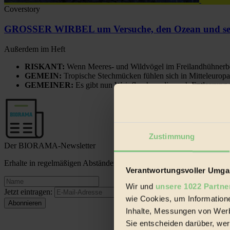
Coverstory
GROSSER WIRBEL um Versuche, den Ozean und sein
Außerdem im Heft
RISKANT:
Wenn Meeres- und Wildvögel im Freilandhühnerbe
GEMEIN:
Tropische Stechmücken fühlen sich in Mitteleuropa
GEMEINER:
Es gibt nun Weinflaschen, die nach Entleerung
Zustimmung
Der BIORAMA-Newsletter
Erhalte in regelmäßigen Abständen die aktuellsten Artikel, Gewinn
Verantwortungsvoller Umgan
Wir und
unsere 1022 Partne
Jetzt eintragen:
wie Cookies, um Information
Inhalte, Messungen von Werb
Sie entscheiden darüber, wer