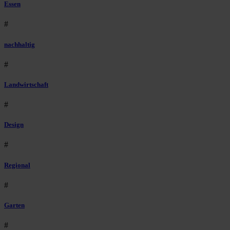
Essen
#
nachhaltig
#
Landwirtschaft
#
Design
#
Regional
#
Garten
#