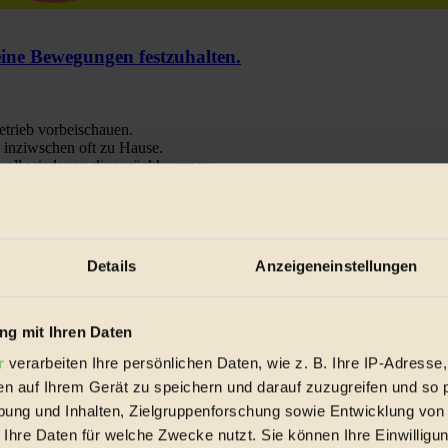
e Bewegungen festzuhalten.
trieb vorbeischauen.
 inziwschen oft zu Hause.
 voll wieder zu dir zurückkommen.
Details
Anzeigeneinstellungen
spiele & Ausgaben übersichtlich aufbereitet vom BIORAMA-Magazin pe
g mit Ihren Daten
r
verarbeiten Ihre persönlichen Daten, wie z. B. Ihre IP-Adresse,
en auf Ihrem Gerät zu speichern und darauf zuzugreifen und so 
ung und Inhalten, Zielgruppenforschung sowie Entwicklung von
 Ihre Daten für welche Zwecke nutzt. Sie können Ihre Einwilligun