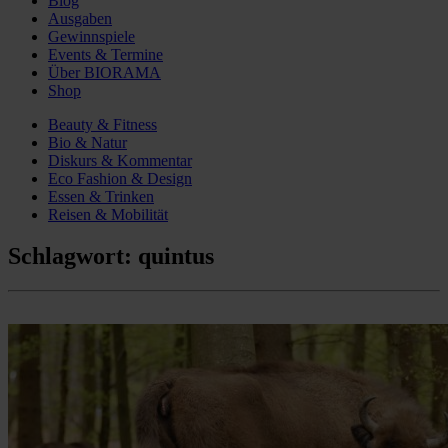
Blog
Ausgaben
Gewinnspiele
Events & Termine
Über BIORAMA
Shop
Beauty & Fitness
Bio & Natur
Diskurs & Kommentar
Eco Fashion & Design
Essen & Trinken
Reisen & Mobilität
Schlagwort:
quintus