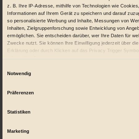
z. B. Ihre IP-Adresse, mithilfe von Technologien wie Cookies
Lebensmittel
Informationen auf Ihrem Gerät zu speichern und darauf zuzu
so personalisierte Werbung und Inhalte, Messungen von We
#
Inhalten, Zielgruppenforschung sowie Entwicklung von Ange
Natur
ermöglichen. Sie entscheiden darüber, wer Ihre Daten für we
Zwecke nutzt. Sie können Ihre Einwilligung jederzeit über di
#
Erklärung oder durch Klicken auf das Privacy Trigger Symbo
oder widerrufen
kinderbuch
Einwilligungsauswahl
#
Wenn Sie es erlauben, würden wir auch gerne:
Notwendig
Informationen über Ihre geografische Lage erfassen, 
Umwelt
auf einige Meter genau sein können
Präferenzen
#
Ihr Gerät durch aktives Scannen nach bestimmten 
(Fingerprinting) identifizieren
Essen
Statistiken
Erfahren Sie mehr darüber, wie Ihre persönlichen Daten verar
#
werden, und legen Sie Ihre Präferenzen im
Abschnitt Einzel
fest.
Marketing
nachhaltig