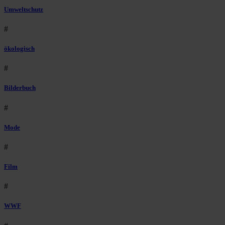
Umweltschutz
#
ökologisch
#
Bilderbuch
#
Mode
#
Film
#
WWF