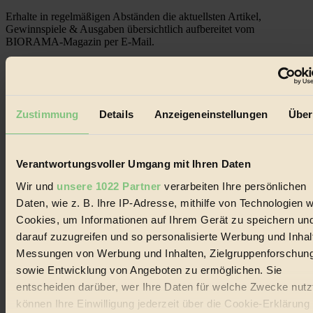
Erhalte in regelmäßigen Abständen die aktuellsten Artikel,
Gewinnspiele & Ausgaben übersichtlich aufbereitet vom
BIORAMA-Magazin per E-Mail.
Jetzt eintragen:
Zustimmung
Details
Anzeigeneinstellungen
Über
Verantwortungsvoller Umgang mit Ihren Daten
© 2026 Biorama GmbH
Wir und
unsere 1022 Partner
verarbeiten Ihre persönlichen
Daten, wie z. B. Ihre IP-Adresse, mithilfe von Technologien w
Impressum & Disclaimer
Datenschutz
Cookies, um Informationen auf Ihrem Gerät zu speichern un
Mediadaten
darauf zuzugreifen und so personalisierte Werbung und Inhal
Messungen von Werbung und Inhalten, Zielgruppenforschun
Biorama steht für einen nachhaltigen Lebensstil und bewussten
Lebenswandel. Es ist eine moderne Plattform für Ideen, Menschen
sowie Entwicklung von Angeboten zu ermöglichen. Sie
und Produkte, ein Leitfaden im schnell wachsenden Markt des
entscheiden darüber, wer Ihre Daten für welche Zwecke nutzt
Handels mit Bioprodukten, des Fair-Trade sowie der Branche
können Ihre Einwilligung jederzeit über die Cookie-Erklärung
alternativer Energien.