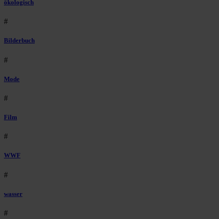
ökologisch
#
Bilderbuch
#
Mode
#
Film
#
WWF
#
wasser
#