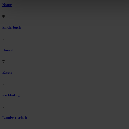
auszuspielen.
Mehr erfahren
.
Natur
Bist du damit einverstanden?
#
kinderbuch
#
Umwelt
#
Essen
#
nachhaltig
#
Landwirtschaft
#