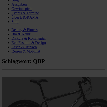
Blog
Ausgaben
Gewinnspiele
Events & Termine
Über BIORAMA
Shop
Beauty & Fitness
Bio & Natur
Diskurs & Kommentar
Eco Fashion & Design
Essen & Trinken
Reisen & Mobilität
Schlagwort:
QBP