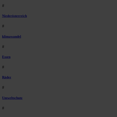
#
Niederösterreich
#
klimawandel
#
Essen
#
Räder
#
Umweltschutz
#