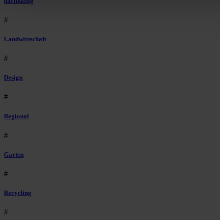
nachhaltig
#
Landwirtschaft
#
Design
#
Regional
#
Garten
#
Recycling
#