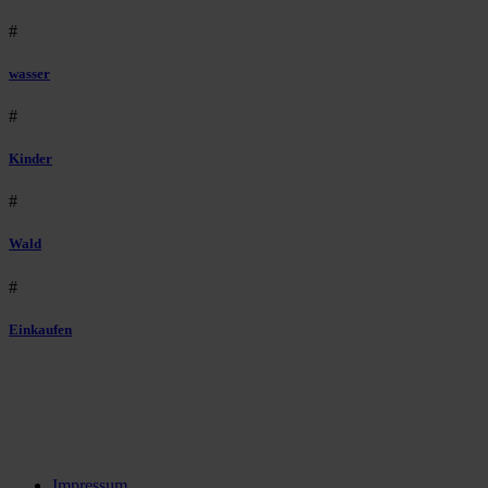
#
wasser
#
Kinder
#
Wald
#
Einkaufen
Impressum