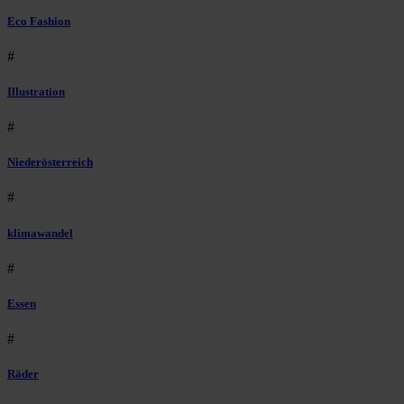
Eco Fashion
#
Illustration
#
Niederösterreich
#
klimawandel
#
Essen
#
Räder