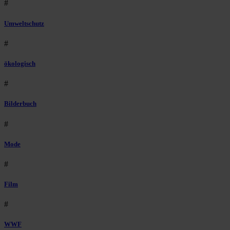
#
Umweltschutz
#
ökologisch
#
Bilderbuch
#
Mode
#
Film
#
WWF