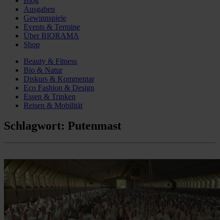
Blog
Ausgaben
Gewinnspiele
Events & Termine
Über BIORAMA
Shop
Beauty & Fitness
Bio & Natur
Diskurs & Kommentar
Eco Fashion & Design
Essen & Trinken
Reisen & Mobilität
Schlagwort:
Putenmast