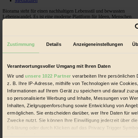
Mediadaten
Biorama steht für einen nachhaltigen Lebensstil und bewussten
Lebenswandel. Es ist eine moderne Plattform für Ideen, Menschen
und Produkte, ein Leitfaden im schnell wachsenden Markt des
Handels mit Bioprodukten, des Fair-Trade sowie der Branche
alternativer Energien.
Social Media
Zustimmung
Details
Anzeigeneinstellungen
Üb
22.601 Fans auf Facebook
3.415 Follower auf Twitter
Folge uns auf Instagram
Themen
Verantwortungsvoller Umgang mit Ihren Daten
#
Wir und
unsere 1022 Partner
verarbeiten Ihre persönlichen 
z. B. Ihre IP-Adresse, mithilfe von Technologien wie Cookies
Bio
Informationen auf Ihrem Gerät zu speichern und darauf zuzu
#
so personalisierte Werbung und Inhalte, Messungen von We
Inhalten, Zielgruppenforschung sowie Entwicklung von Ange
Nachhaltigkeit
ermöglichen. Sie entscheiden darüber, wer Ihre Daten für we
#
Zwecke nutzt. Sie können Ihre Einwilligung jederzeit über di
Erklärung oder durch Klicken auf das Privacy Trigger Symbo
Vegan
oder widerrufen