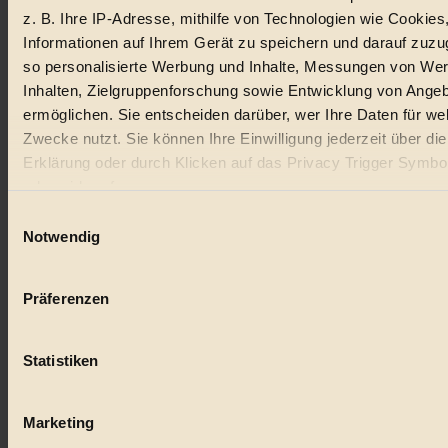
z. B. Ihre IP-Adresse, mithilfe von Technologien wie Cookies
Lebensmittel
Informationen auf Ihrem Gerät zu speichern und darauf zuzu
so personalisierte Werbung und Inhalte, Messungen von We
#
Inhalten, Zielgruppenforschung sowie Entwicklung von Ange
Natur
ermöglichen. Sie entscheiden darüber, wer Ihre Daten für we
Zwecke nutzt. Sie können Ihre Einwilligung jederzeit über di
#
Erklärung oder durch Klicken auf das Privacy Trigger Symbo
oder widerrufen
kinderbuch
Einwilligungsauswahl
#
Wenn Sie es erlauben, würden wir auch gerne:
Notwendig
Informationen über Ihre geografische Lage erfassen, 
Umwelt
auf einige Meter genau sein können
Präferenzen
#
Ihr Gerät durch aktives Scannen nach bestimmten 
(Fingerprinting) identifizieren
Essen
Statistiken
Erfahren Sie mehr darüber, wie Ihre persönlichen Daten verar
#
werden, und legen Sie Ihre Präferenzen im
Abschnitt Einzel
fest.
Marketing
nachhaltig