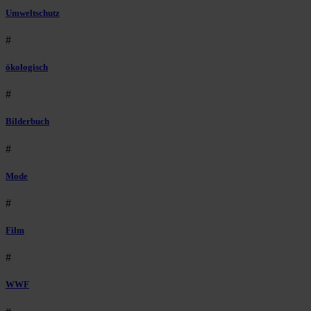
Umweltschutz
#
ökologisch
#
Bilderbuch
#
Mode
#
Film
#
WWF