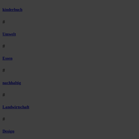
kinderbuch
#
Umwelt
#
Essen
#
nachhaltig
#
Landwirtschaft
#
Design