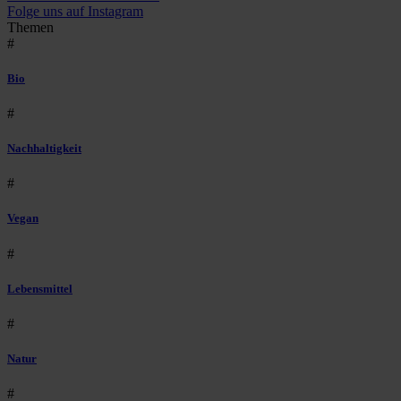
Folge uns auf Instagram
Themen
#
Bio
#
Nachhaltigkeit
#
Vegan
#
Lebensmittel
#
Natur
#