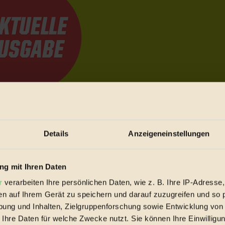
e Bewegungen festzuhalten.
Details
Anzeigeneinstellungen
trieb vorbeischauen.
 inziwschen oft zu Hause.
g mit Ihren Daten
 voll wieder zu dir zurückkommen.
r
verarbeiten Ihre persönlichen Daten, wie z. B. Ihre IP-Adresse,
en auf Ihrem Gerät zu speichern und darauf zuzugreifen und so 
ung und Inhalten, Zielgruppenforschung sowie Entwicklung von
 Ihre Daten für welche Zwecke nutzt. Sie können Ihre Einwilligun