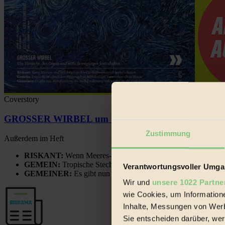
Coverstory
GROSSER WIRBEL um Versuche, den Ozean und sein
Zustimmung
Außerdem im Heft
RISKANT:
Wenn Meeres- und Wildvögel im Freilandhühnerbe
GEMEIN:
Tropische Stechmücken fühlen sich in Mitteleuropa
Verantwortungsvoller Umgan
GEMEINER:
Es gibt nun Weinflaschen, die nach Entleerung
Wir und
unsere 1022 Partne
wie Cookies, um Information
Inhalte, Messungen von Werb
Sie entscheiden darüber, wer