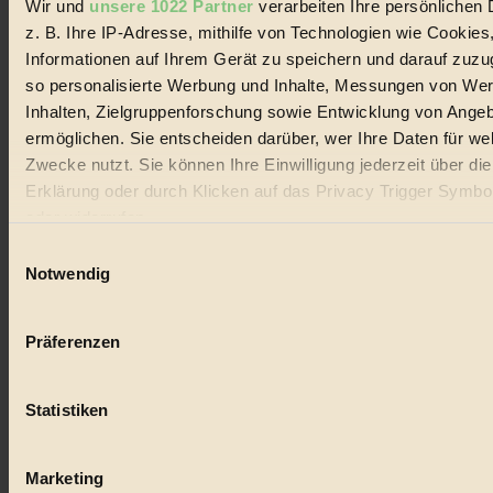
Wir und
unsere 1022 Partner
verarbeiten Ihre persönlichen 
#
z. B. Ihre IP-Adresse, mithilfe von Technologien wie Cookies
Lebensmittel
Informationen auf Ihrem Gerät zu speichern und darauf zuzu
so personalisierte Werbung und Inhalte, Messungen von We
#
Inhalten, Zielgruppenforschung sowie Entwicklung von Ange
ermöglichen. Sie entscheiden darüber, wer Ihre Daten für we
Natur
Zwecke nutzt. Sie können Ihre Einwilligung jederzeit über di
#
Erklärung oder durch Klicken auf das Privacy Trigger Symbo
oder widerrufen
kinderbuch
Einwilligungsauswahl
#
Wenn Sie es erlauben, würden wir auch gerne:
Notwendig
Informationen über Ihre geografische Lage erfassen, 
Umwelt
auf einige Meter genau sein können
Präferenzen
Ihr Gerät durch aktives Scannen nach bestimmten 
#
(Fingerprinting) identifizieren
Essen
Statistiken
Erfahren Sie mehr darüber, wie Ihre persönlichen Daten verar
werden, und legen Sie Ihre Präferenzen im
Abschnitt Einzel
#
fest.
Marketing
nachhaltig