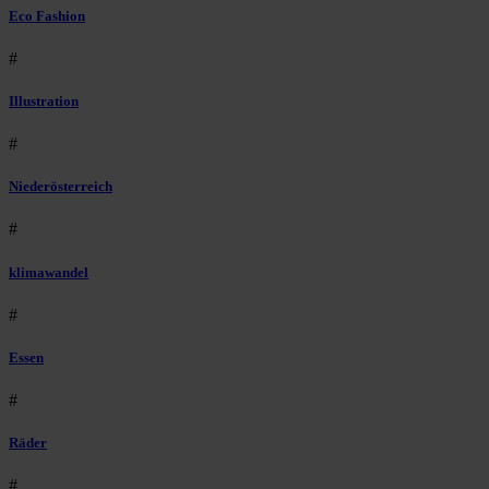
Eco Fashion
#
Illustration
#
Niederösterreich
#
klimawandel
#
Essen
#
Räder
#