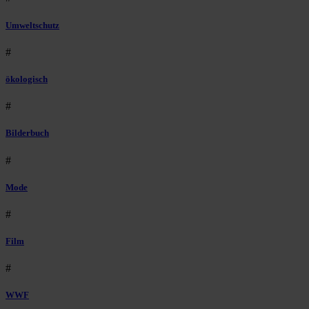
Umweltschutz
#
ökologisch
#
Bilderbuch
#
Mode
#
Film
#
WWF