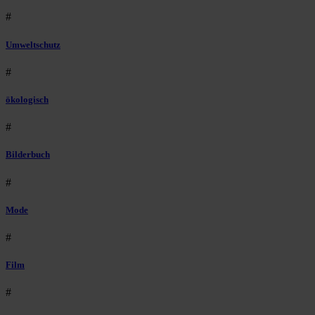
#
Umweltschutz
#
ökologisch
#
Bilderbuch
#
Mode
#
Film
#