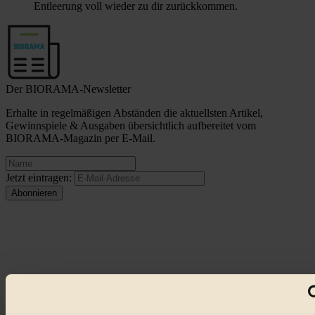
Entleerung voll wieder zu dir zurückkommen.
Der BIORAMA-Newsletter
Erhalte in regelmäßigen Abständen die aktuellsten Artikel,
Gewinnspiele & Ausgaben übersichtlich aufbereitet vom
BIORAMA-Magazin per E-Mail.
Jetzt eintragen:
© 2026 Biorama GmbH
Impressum & Disclaimer