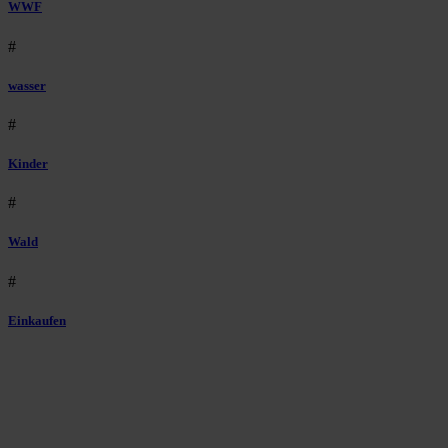
WWF
#
wasser
#
Kinder
#
Wald
#
Einkaufen