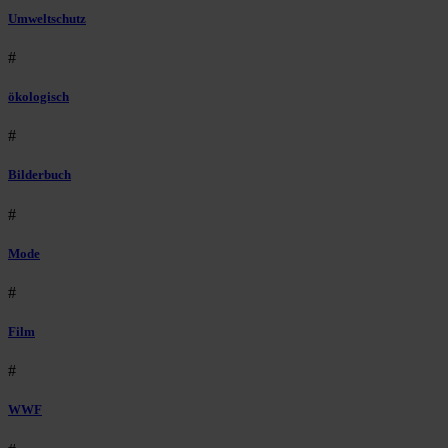
Umweltschutz
#
ökologisch
#
Bilderbuch
#
Mode
#
Film
#
WWF