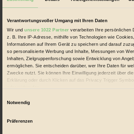
Biorama steht für einen nachhaltigen Lebensstil und bewussten
Lebenswandel. Es ist eine moderne Plattform für Ideen, Menschen
und Produkte, ein Leitfaden im schnell wachsenden Markt des
Handels mit Bioprodukten, des Fair-Trade sowie der Branche
Verantwortungsvoller Umgang mit Ihren Daten
alternativer Energien.
Wir und
unsere 1022 Partner
verarbeiten Ihre persönlichen 
Social Media
z. B. Ihre IP-Adresse, mithilfe von Technologien wie Cookies
22.601 Fans auf Facebook
Informationen auf Ihrem Gerät zu speichern und darauf zuzu
3.415 Follower auf Twitter
Folge uns auf Instagram
so personalisierte Werbung und Inhalte, Messungen von We
Themen
Inhalten, Zielgruppenforschung sowie Entwicklung von Ange
#
ermöglichen. Sie entscheiden darüber, wer Ihre Daten für we
Zwecke nutzt. Sie können Ihre Einwilligung jederzeit über di
Bio
Erklärung oder durch Klicken auf das Privacy Trigger Symbo
#
oder widerrufen
Einwilligungsauswahl
Nachhaltigkeit
Wenn Sie es erlauben, würden wir auch gerne:
Notwendig
#
Informationen über Ihre geografische Lage erfassen, 
auf einige Meter genau sein können
Vegan
Präferenzen
Ihr Gerät durch aktives Scannen nach bestimmten 
#
(Fingerprinting) identifizieren