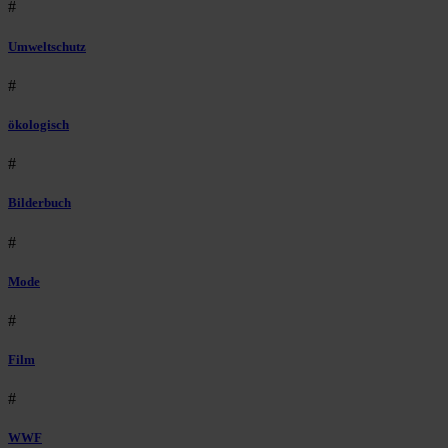
#
Umweltschutz
#
ökologisch
#
Bilderbuch
#
Mode
#
Film
#
WWF