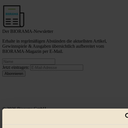
Der BIORAMA-Newsletter
Erhalte in regelmäßigen Abständen die aktuellsten Artikel,
Gewinnspiele & Ausgaben übersichtlich aufbereitet vom
BIORAMA-Magazin per E-Mail.
Jetzt eintragen:
© 2026 Biorama GmbH
Impressum & Disclaimer
Datenschutz