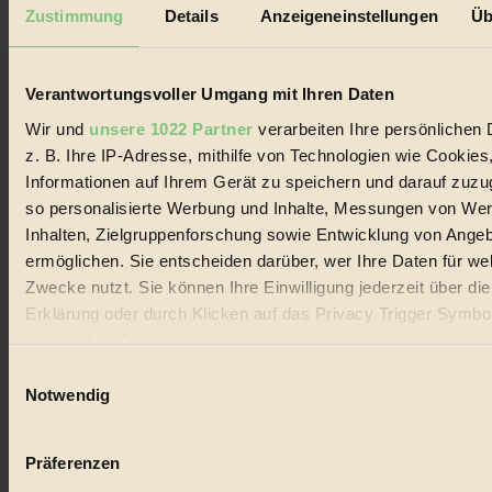
Mediadaten
Zustimmung
Details
Anzeigeneinstellungen
Üb
Biorama steht für einen nachhaltigen Lebensstil und bewussten
Lebenswandel. Es ist eine moderne Plattform für Ideen, Menschen
und Produkte, ein Leitfaden im schnell wachsenden Markt des
Verantwortungsvoller Umgang mit Ihren Daten
Handels mit Bioprodukten, des Fair-Trade sowie der Branche
alternativer Energien.
Wir und
unsere 1022 Partner
verarbeiten Ihre persönlichen 
z. B. Ihre IP-Adresse, mithilfe von Technologien wie Cookies
Social Media
22.601 Fans auf Facebook
Informationen auf Ihrem Gerät zu speichern und darauf zuzu
3.415 Follower auf Twitter
so personalisierte Werbung und Inhalte, Messungen von We
Folge uns auf Instagram
Inhalten, Zielgruppenforschung sowie Entwicklung von Ange
Themen
#
ermöglichen. Sie entscheiden darüber, wer Ihre Daten für we
Zwecke nutzt. Sie können Ihre Einwilligung jederzeit über di
Bio
Erklärung oder durch Klicken auf das Privacy Trigger Symbo
oder widerrufen
#
Einwilligungsauswahl
Nachhaltigkeit
Wenn Sie es erlauben, würden wir auch gerne:
Notwendig
Informationen über Ihre geografische Lage erfassen, 
#
auf einige Meter genau sein können
Präferenzen
Vegan
Ihr Gerät durch aktives Scannen nach bestimmten 