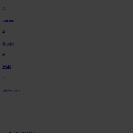
#
wasser
#
Kinder
#
Wald
#
Einkaufen
Impressum