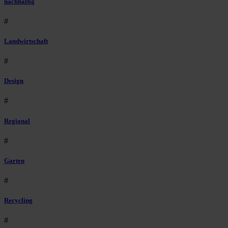
nachhaltig
#
Landwirtschaft
#
Design
#
Regional
#
Garten
#
Recycling
#