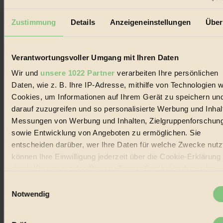
Erhalte in regelmäßigen Abständen die aktuellsten Artikel,
Gewinnspiele & Ausgaben übersichtlich aufbereitet vom
Zustimmung
Details
Anzeigeneinstellungen
Über
BIORAMA-Magazin per E-Mail.
Verantwortungsvoller Umgang mit Ihren Daten
Jetzt eintragen:
Wir und
unsere 1022 Partner
verarbeiten Ihre persönlichen
Daten, wie z. B. Ihre IP-Adresse, mithilfe von Technologien w
Cookies, um Informationen auf Ihrem Gerät zu speichern un
darauf zuzugreifen und so personalisierte Werbung und Inhal
Messungen von Werbung und Inhalten, Zielgruppenforschun
© 2026 Biorama GmbH
sowie Entwicklung von Angeboten zu ermöglichen. Sie
entscheiden darüber, wer Ihre Daten für welche Zwecke nutzt
Impressum & Disclaimer
Datenschutz
können Ihre Einwilligung jederzeit über die Cookie-Erklärung
Mediadaten
durch Klicken auf das Privacy Trigger Symbol ändern oder
widerrufen
Biorama steht für einen nachhaltigen Lebensstil und bewussten
Einwilligungsauswahl
Lebenswandel. Es ist eine moderne Plattform für Ideen, Menschen
Notwendig
und Produkte, ein Leitfaden im schnell wachsenden Markt des
Wenn Sie es erlauben, würden wir auch gerne:
Handels mit Bioprodukten, des Fair-Trade sowie der Branche
alternativer Energien.
Informationen über Ihre geografische Lage erfassen,