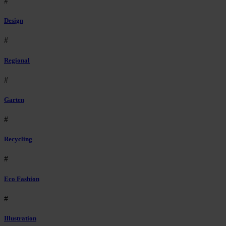
#
Design
#
Regional
#
Garten
#
Recycling
#
Eco Fashion
#
Illustration