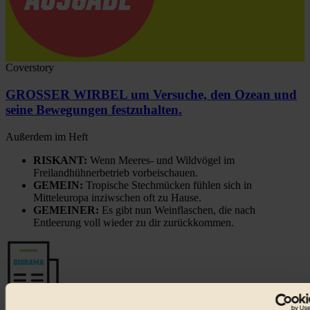
Coverstory
GROSSER WIRBEL um Versuche, den Ozean und
seine Bewegungen festzuhalten.
Außerdem im Heft
RISKANT:
Wenn Meeres- und Wildvögel im
Freilandhühnerbetrieb vorbeischauen.
GEMEIN:
Tropische Stechmücken fühlen sich in
Mitteleuropa inziwschen oft zu Hause.
GEMEINER:
Es gibt nun Weinflaschen, die nach
Entleerung voll wieder zu dir zurückkommen.
Der BIORAMA-Newsletter