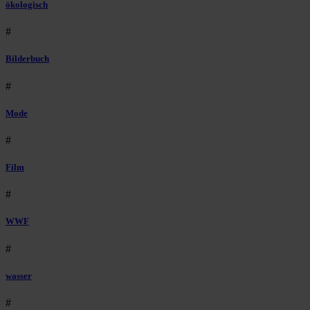
ökologisch
#
Bilderbuch
#
Mode
#
Film
#
WWF
#
wasser
#