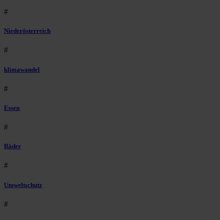
#
Niederösterreich
#
klimawandel
#
Essen
#
Räder
#
Umweltschutz
#