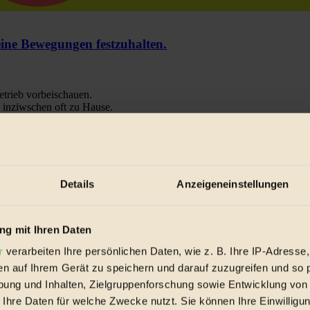
e Bewegungen festzuhalten.
trieb vorbeischauen.
 inziwschen oft zu Hause.
 voll wieder zu dir zurückkommen.
Details
Anzeigeneinstellungen
spiele & Ausgaben übersichtlich aufbereitet vom BIORAMA-Magazin pe
g mit Ihren Daten
r
verarbeiten Ihre persönlichen Daten, wie z. B. Ihre IP-Adresse,
en auf Ihrem Gerät zu speichern und darauf zuzugreifen und so 
ung und Inhalten, Zielgruppenforschung sowie Entwicklung von
 Ihre Daten für welche Zwecke nutzt. Sie können Ihre Einwilligun