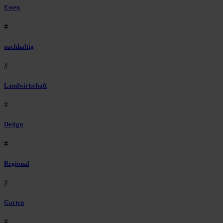
Essen
#
nachhaltig
#
Landwirtschaft
#
Design
#
Regional
#
Garten
#