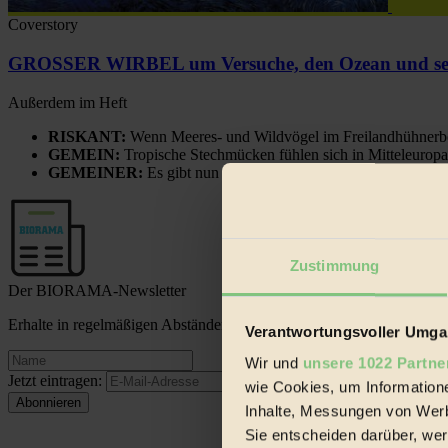
Coverstory
GROSSER WIRBEL um Versuche, den Ozean und sein
Außerdem im Heft
RISKANT:
Wenn Meeres- und Wildvögel im Freilandhühnerbe
GEMEIN:
Tropische Stechmücken fühlen sich in Mitteleuropa
GEMEINER:
Es gibt nun Weinflaschen, die nach Entleerung
Zustimmung
Der BIORAMA-Newsletter
Erhalte in regelmäßigen Abständen die aktuellsten Artikel, Gewinn
Verantwortungsvoller Umgan
Wir und
unsere 1022 Partne
Jetzt eintragen:
wie Cookies, um Information
Inhalte, Messungen von Werb
Sie entscheiden darüber, wer