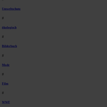
Umweltschutz
#
ökologisch
#
Bilderbuch
#
Mode
#
Film
#
WWF