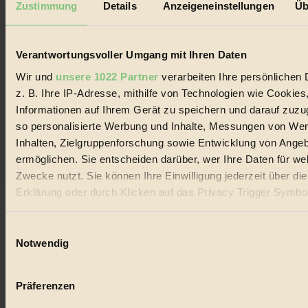
Zustimmung
Details
Anzeigeneinstellungen
Üb
Biorama steht für einen nachhaltigen Lebensstil und bewussten
Lebenswandel. Es ist eine moderne Plattform für Ideen, Menschen
und Produkte, ein Leitfaden im schnell wachsenden Markt des
Verantwortungsvoller Umgang mit Ihren Daten
Handels mit Bioprodukten, des Fair-Trade sowie der Branche
alternativer Energien.
Wir und
unsere 1022 Partner
verarbeiten Ihre persönlichen 
Social Media
z. B. Ihre IP-Adresse, mithilfe von Technologien wie Cookies
22.601 Fans auf Facebook
Informationen auf Ihrem Gerät zu speichern und darauf zuzu
3.415 Follower auf Twitter
so personalisierte Werbung und Inhalte, Messungen von We
Folge uns auf Instagram
Themen
Inhalten, Zielgruppenforschung sowie Entwicklung von Ange
#
ermöglichen. Sie entscheiden darüber, wer Ihre Daten für we
Zwecke nutzt. Sie können Ihre Einwilligung jederzeit über di
Bio
Erklärung oder durch Klicken auf das Privacy Trigger Symbo
#
oder widerrufen
Einwilligungsauswahl
Nachhaltigkeit
Wenn Sie es erlauben, würden wir auch gerne:
Notwendig
Informationen über Ihre geografische Lage erfassen, 
#
auf einige Meter genau sein können
Präferenzen
Vegan
Ihr Gerät durch aktives Scannen nach bestimmten 