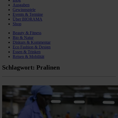
Blog
Ausgaben
Gewinnspiele
Events & Termine
Über BIORAMA
Shop
Beauty & Fitness
Bio & Natur
Diskurs & Kommentar
Eco Fashion & Design
Essen & Trinken
Reisen & Mobilität
Schlagwort:
Pralinen