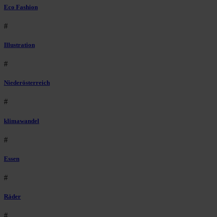
Eco Fashion
#
Illustration
#
Niederösterreich
#
klimawandel
#
Essen
#
Räder
#