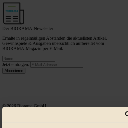
Der BIORAMA-Newsletter
Erhalte in regelmäßigen Abständen die aktuellsten Artikel,
Gewinnspiele & Ausgaben übersichtlich aufbereitet vom
BIORAMA-Magazin per E-Mail.
Jetzt eintragen:
© 2026 Biorama GmbH
Impressum & Disclaimer
Datenschutz
Mediadaten