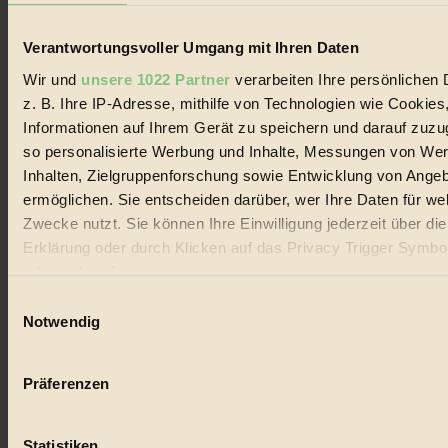
und Produkte, ein Leitfaden im schnell wachsenden Markt des
Handels mit Bioprodukten, des Fair-Trade sowie der Branche
alternativer Energien.
Verantwortungsvoller Umgang mit Ihren Daten
Wir und
unsere 1022 Partner
verarbeiten Ihre persönlichen 
Social Media
22.601 Fans auf Facebook
z. B. Ihre IP-Adresse, mithilfe von Technologien wie Cookies
3.415 Follower auf Twitter
Informationen auf Ihrem Gerät zu speichern und darauf zuzu
Folge uns auf Instagram
so personalisierte Werbung und Inhalte, Messungen von We
Themen
#
Inhalten, Zielgruppenforschung sowie Entwicklung von Ange
ermöglichen. Sie entscheiden darüber, wer Ihre Daten für we
Bio
Zwecke nutzt. Sie können Ihre Einwilligung jederzeit über di
Erklärung oder durch Klicken auf das Privacy Trigger Symbo
#
oder widerrufen
Nachhaltigkeit
Einwilligungsauswahl
Wenn Sie es erlauben, würden wir auch gerne:
Notwendig
#
Informationen über Ihre geografische Lage erfassen, 
Vegan
auf einige Meter genau sein können
Präferenzen
Ihr Gerät durch aktives Scannen nach bestimmten 
#
(Fingerprinting) identifizieren
Lebensmittel
Statistiken
Erfahren Sie mehr darüber, wie Ihre persönlichen Daten verar