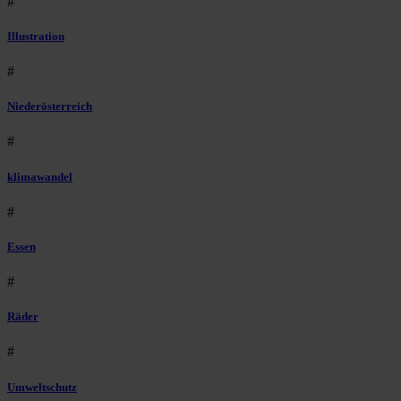
#
Illustration
#
Niederösterreich
#
klimawandel
#
Essen
#
Räder
#
Umweltschutz