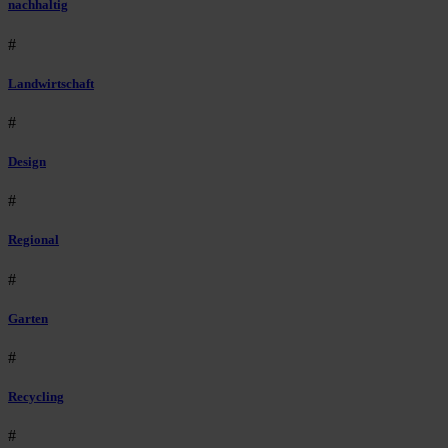
nachhaltig
#
Landwirtschaft
#
Design
#
Regional
#
Garten
#
Recycling
#