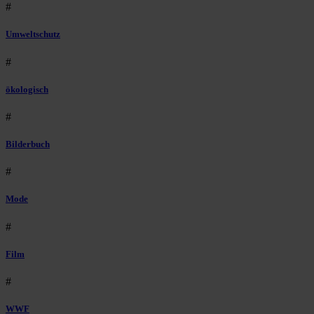
#
Umweltschutz
#
ökologisch
#
Bilderbuch
#
Mode
#
Film
#
WWF