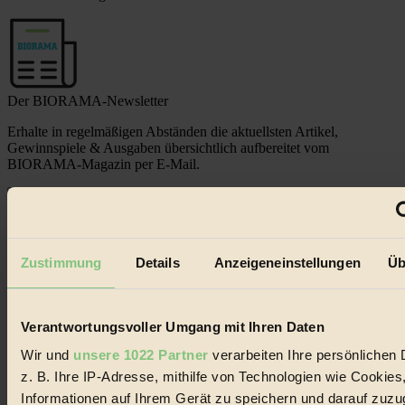
Der BIORAMA-Newsletter
Erhalte in regelmäßigen Abständen die aktuellsten Artikel,
Gewinnspiele & Ausgaben übersichtlich aufbereitet vom
BIORAMA-Magazin per E-Mail.
Jetzt eintragen:
Zustimmung
Details
Anzeigeneinstellungen
Üb
Verantwortungsvoller Umgang mit Ihren Daten
© 2026 Biorama GmbH
Wir und
unsere 1022 Partner
verarbeiten Ihre persönlichen 
z. B. Ihre IP-Adresse, mithilfe von Technologien wie Cookies
Impressum & Disclaimer
Datenschutz
Informationen auf Ihrem Gerät zu speichern und darauf zuzu