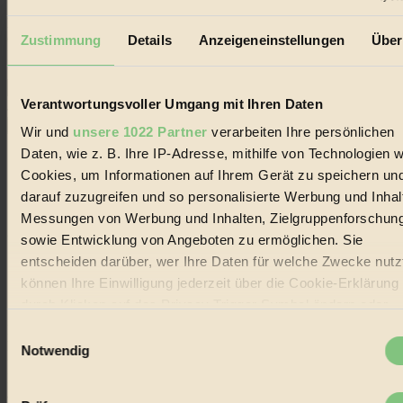
Erhalte in regelmäßigen Abständen die aktuellsten Artikel,
Gewinnspiele & Ausgaben übersichtlich aufbereitet vom
Zustimmung
Details
Anzeigeneinstellungen
Über
BIORAMA-Magazin per E-Mail.
Verantwortungsvoller Umgang mit Ihren Daten
Jetzt eintragen:
Wir und
unsere 1022 Partner
verarbeiten Ihre persönlichen
Daten, wie z. B. Ihre IP-Adresse, mithilfe von Technologien w
Cookies, um Informationen auf Ihrem Gerät zu speichern un
darauf zuzugreifen und so personalisierte Werbung und Inhal
Messungen von Werbung und Inhalten, Zielgruppenforschun
© 2026 Biorama GmbH
sowie Entwicklung von Angeboten zu ermöglichen. Sie
entscheiden darüber, wer Ihre Daten für welche Zwecke nutzt
Impressum & Disclaimer
Datenschutz
können Ihre Einwilligung jederzeit über die Cookie-Erklärung
Mediadaten
durch Klicken auf das Privacy Trigger Symbol ändern oder
widerrufen
Biorama steht für einen nachhaltigen Lebensstil und bewussten
Einwilligungsauswahl
Lebenswandel. Es ist eine moderne Plattform für Ideen, Menschen
Notwendig
und Produkte, ein Leitfaden im schnell wachsenden Markt des
Wenn Sie es erlauben, würden wir auch gerne:
Handels mit Bioprodukten, des Fair-Trade sowie der Branche
alternativer Energien.
Informationen über Ihre geografische Lage erfassen,