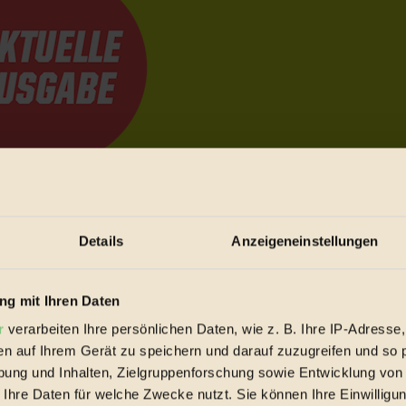
e Bewegungen festzuhalten.
Details
Anzeigeneinstellungen
trieb vorbeischauen.
 inziwschen oft zu Hause.
g mit Ihren Daten
 voll wieder zu dir zurückkommen.
r
verarbeiten Ihre persönlichen Daten, wie z. B. Ihre IP-Adresse,
en auf Ihrem Gerät zu speichern und darauf zuzugreifen und so 
ung und Inhalten, Zielgruppenforschung sowie Entwicklung von
 Ihre Daten für welche Zwecke nutzt. Sie können Ihre Einwilligun