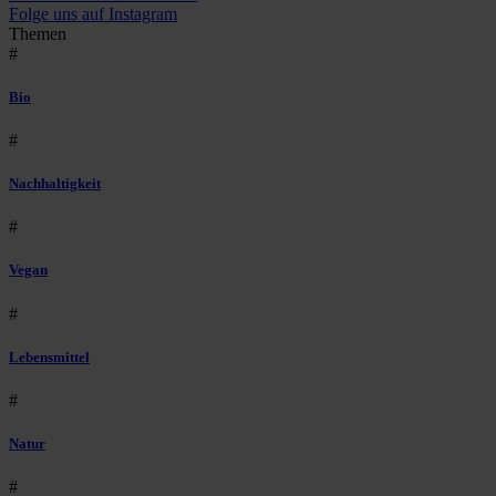
Folge uns auf Instagram
Themen
#
Bio
#
Nachhaltigkeit
#
Vegan
#
Lebensmittel
#
Natur
#