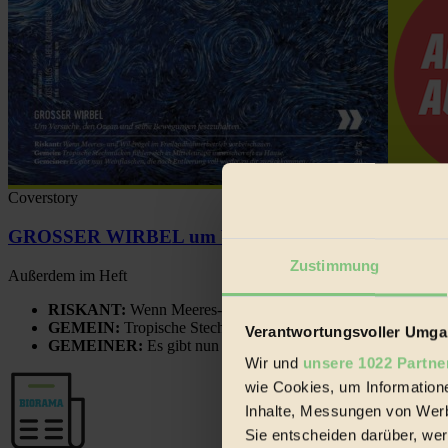
Coverstory
GROSSER WIRBEL um Versuche, den Ozean und sein
Zustimmung
Außerdem im Heft
RISKANT:
Wenn Meeres- und Wildvögel im Freilandhühnerbe
GEMEIN:
Tropische Stechmücken fühlen sich in Mitteleuropa
Verantwortungsvoller Umgan
GEMEINER:
Es gibt nun Weinflaschen, die nach Entleerung
Wir und
unsere 1022 Partne
wie Cookies, um Information
Inhalte, Messungen von Werb
Sie entscheiden darüber, wer