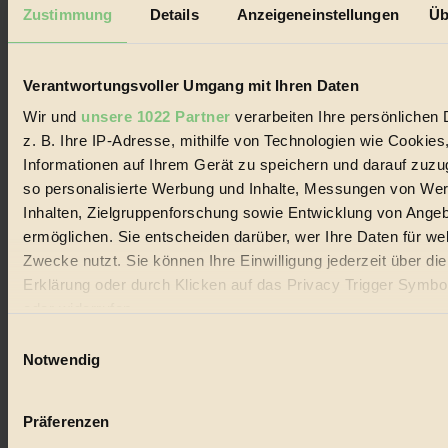
Mediadaten
Zustimmung
Details
Anzeigeneinstellungen
Üb
Biorama steht für einen nachhaltigen Lebensstil und bewussten
Lebenswandel. Es ist eine moderne Plattform für Ideen, Menschen
und Produkte, ein Leitfaden im schnell wachsenden Markt des
Verantwortungsvoller Umgang mit Ihren Daten
Handels mit Bioprodukten, des Fair-Trade sowie der Branche
alternativer Energien.
Wir und
unsere 1022 Partner
verarbeiten Ihre persönlichen 
z. B. Ihre IP-Adresse, mithilfe von Technologien wie Cookies
Social Media
22.601 Fans auf Facebook
Informationen auf Ihrem Gerät zu speichern und darauf zuzu
3.415 Follower auf Twitter
so personalisierte Werbung und Inhalte, Messungen von We
Folge uns auf Instagram
Inhalten, Zielgruppenforschung sowie Entwicklung von Ange
Themen
#
ermöglichen. Sie entscheiden darüber, wer Ihre Daten für we
Zwecke nutzt. Sie können Ihre Einwilligung jederzeit über di
Bio
Erklärung oder durch Klicken auf das Privacy Trigger Symbo
oder widerrufen
#
Einwilligungsauswahl
Nachhaltigkeit
Wenn Sie es erlauben, würden wir auch gerne:
Notwendig
Informationen über Ihre geografische Lage erfassen, 
#
auf einige Meter genau sein können
Präferenzen
Vegan
Ihr Gerät durch aktives Scannen nach bestimmten 