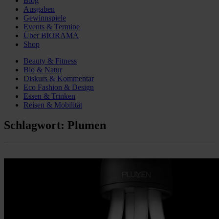
Blog
Ausgaben
Gewinnspiele
Events & Termine
Über BIORAMA
Shop
Beauty & Fitness
Bio & Natur
Diskurs & Kommentar
Eco Fashion & Design
Essen & Trinken
Reisen & Mobilität
Schlagwort:
Plumen