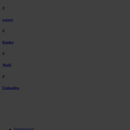
#
wasser
#
Kinder
#
Wald
#
Einkaufen
Impressum