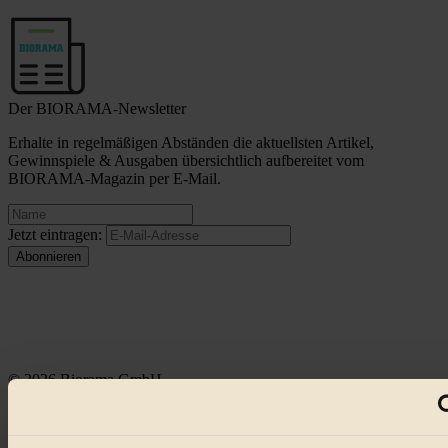
Der BIORAMA-Newsletter
Erhalte in regelmäßigen Abständen die aktuellsten Artikel,
Gewinnspiele & Ausgaben übersichtlich aufbereitet vom
BIORAMA-Magazin per E-Mail.
Jetzt eintragen:
© 2026 Biorama GmbH
Impressum & Disclaimer
Datenschutz