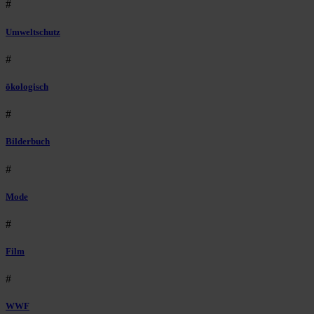
#
Umweltschutz
#
ökologisch
#
Bilderbuch
#
Mode
#
Film
#
WWF