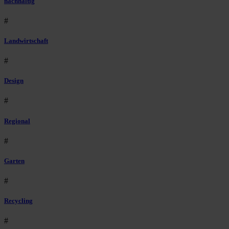
nachhaltig
#
Landwirtschaft
#
Design
#
Regional
#
Garten
#
Recycling
#