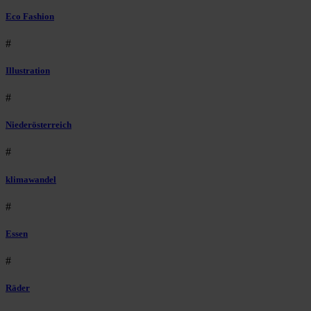
Eco Fashion
#
Illustration
#
Niederösterreich
#
klimawandel
#
Essen
#
Räder