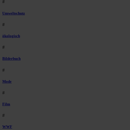
#
Umweltschutz
#
ökologisch
#
Bilderbuch
#
Mode
#
Film
#
WWF