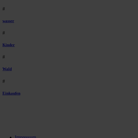
#
wasser
#
Kinder
#
Wald
#
Einkaufen
Impressum