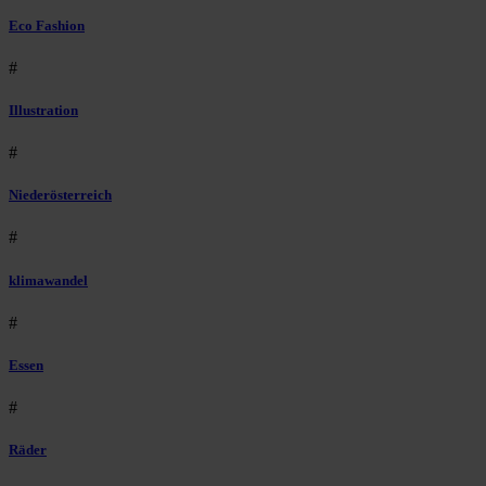
Eco Fashion
#
Illustration
#
Niederösterreich
#
klimawandel
#
Essen
#
Räder