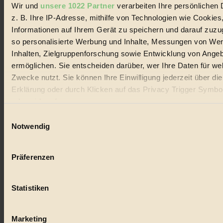
Wir und
unsere 1022 Partner
verarbeiten Ihre persönlichen 
#
z. B. Ihre IP-Adresse, mithilfe von Technologien wie Cookies
Lebensmittel
Informationen auf Ihrem Gerät zu speichern und darauf zuzu
so personalisierte Werbung und Inhalte, Messungen von We
#
Inhalten, Zielgruppenforschung sowie Entwicklung von Ange
ermöglichen. Sie entscheiden darüber, wer Ihre Daten für we
Natur
Zwecke nutzt. Sie können Ihre Einwilligung jederzeit über di
#
Erklärung oder durch Klicken auf das Privacy Trigger Symbo
oder widerrufen
kinderbuch
Einwilligungsauswahl
Wenn Sie es erlauben, würden wir auch gerne:
#
Notwendig
Informationen über Ihre geografische Lage erfassen, 
Umwelt
auf einige Meter genau sein können
Präferenzen
Ihr Gerät durch aktives Scannen nach bestimmten 
#
(Fingerprinting) identifizieren
Essen
Statistiken
Erfahren Sie mehr darüber, wie Ihre persönlichen Daten verar
werden, und legen Sie Ihre Präferenzen im
Abschnitt Einzel
#
fest.
Marketing