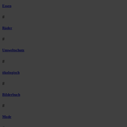
Essen
#
Räder
#
Umweltschutz
#
ökologisch
#
Bilderbuch
#
Mode