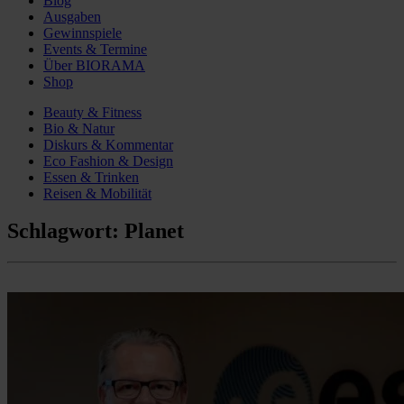
Blog
Ausgaben
Gewinnspiele
Events & Termine
Über BIORAMA
Shop
Beauty & Fitness
Bio & Natur
Diskurs & Kommentar
Eco Fashion & Design
Essen & Trinken
Reisen & Mobilität
Schlagwort:
Planet