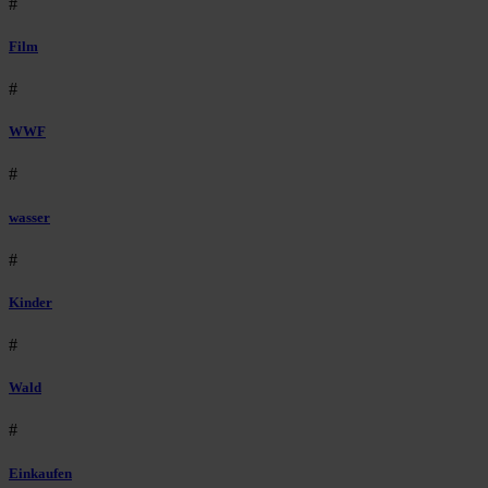
#
Film
#
WWF
#
wasser
#
Kinder
#
Wald
#
Einkaufen