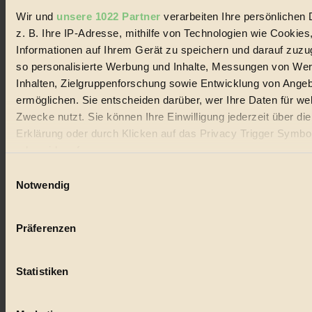
Wir und
unsere 1022 Partner
verarbeiten Ihre persönlichen 
z. B. Ihre IP-Adresse, mithilfe von Technologien wie Cookies
© 2026 Biorama GmbH
Informationen auf Ihrem Gerät zu speichern und darauf zuzu
so personalisierte Werbung und Inhalte, Messungen von We
Impressum & Disclaimer
Datenschutz
Inhalten, Zielgruppenforschung sowie Entwicklung von Ange
Mediadaten
ermöglichen. Sie entscheiden darüber, wer Ihre Daten für we
Biorama steht für einen nachhaltigen Lebensstil und bewussten
Zwecke nutzt. Sie können Ihre Einwilligung jederzeit über di
Lebenswandel. Es ist eine moderne Plattform für Ideen, Menschen
Erklärung oder durch Klicken auf das Privacy Trigger Symbo
und Produkte, ein Leitfaden im schnell wachsenden Markt des
oder widerrufen
Handels mit Bioprodukten, des Fair-Trade sowie der Branche
alternativer Energien.
Einwilligungsauswahl
Wenn Sie es erlauben, würden wir auch gerne:
Notwendig
Social Media
Informationen über Ihre geografische Lage erfassen, 
22.601 Fans auf Facebook
3.415 Follower auf Twitter
auf einige Meter genau sein können
Folge uns auf Instagram
Präferenzen
Ihr Gerät durch aktives Scannen nach bestimmten 
Themen
(Fingerprinting) identifizieren
#
Statistiken
Erfahren Sie mehr darüber, wie Ihre persönlichen Daten verar
Bio
werden, und legen Sie Ihre Präferenzen im
Abschnitt Einzel
fest.
#