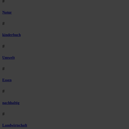
#
Natur
#
kinderbuch
#
Umwelt
#
Essen
#
nachhaltig
#
Landwirtschaft