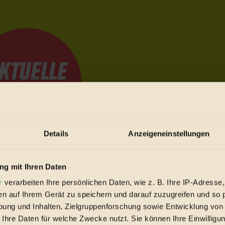
Details
Anzeigeneinstellungen
e Bewegungen festzuhalten.
g mit Ihren Daten
r
verarbeiten Ihre persönlichen Daten, wie z. B. Ihre IP-Adresse,
en auf Ihrem Gerät zu speichern und darauf zuzugreifen und so 
trieb vorbeischauen.
ung und Inhalten, Zielgruppenforschung sowie Entwicklung von
 inziwschen oft zu Hause.
 Ihre Daten für welche Zwecke nutzt. Sie können Ihre Einwilligun
 voll wieder zu dir zurückkommen.