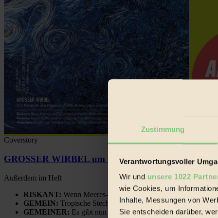
Zustimmung
Coverstory
GROSSER WIRBEL um Versuche, den Ozean und sein
Verantwortungsvoller Umgan
Wir und
unsere 1022 Partne
Außerdem im Heft
wie Cookies, um Information
RISKANT:
Wenn Meeres- und Wildvögel im Freilandhühnerbe
Inhalte, Messungen von Werb
GEMEIN:
Tropische Stechmücken fühlen sich in Mitteleuropa
Sie entscheiden darüber, wer
GEMEINER:
Es gibt nun Weinflaschen, die nach Entleerung