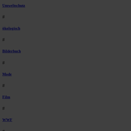
Umweltschutz
#
ökologisch
#
Bilderbuch
#
Mode
#
Film
#
WWF