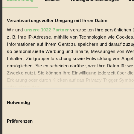
Biorama steht für einen nachhaltigen Lebensstil und bewussten
Lebenswandel. Es ist eine moderne Plattform für Ideen, Menschen
und Produkte, ein Leitfaden im schnell wachsenden Markt des
Handels mit Bioprodukten, des Fair-Trade sowie der Branche
Verantwortungsvoller Umgang mit Ihren Daten
alternativer Energien.
Wir und
unsere 1022 Partner
verarbeiten Ihre persönlichen 
Social Media
z. B. Ihre IP-Adresse, mithilfe von Technologien wie Cookies
22.601 Fans auf Facebook
Informationen auf Ihrem Gerät zu speichern und darauf zuzu
3.415 Follower auf Twitter
Folge uns auf Instagram
so personalisierte Werbung und Inhalte, Messungen von We
Themen
Inhalten, Zielgruppenforschung sowie Entwicklung von Ange
#
ermöglichen. Sie entscheiden darüber, wer Ihre Daten für we
Zwecke nutzt. Sie können Ihre Einwilligung jederzeit über di
Bio
Erklärung oder durch Klicken auf das Privacy Trigger Symbo
#
oder widerrufen
Einwilligungsauswahl
Nachhaltigkeit
Wenn Sie es erlauben, würden wir auch gerne:
Notwendig
#
Informationen über Ihre geografische Lage erfassen, 
auf einige Meter genau sein können
Vegan
Präferenzen
Ihr Gerät durch aktives Scannen nach bestimmten 
#
(Fingerprinting) identifizieren