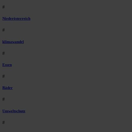
#
Niederösterreich
#
klimawandel
#
Essen
#
Räder
#
Umweltschutz
#