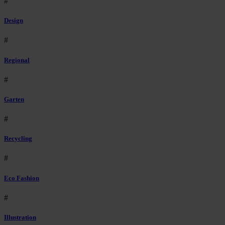
#
Design
#
Regional
#
Garten
#
Recycling
#
Eco Fashion
#
Illustration