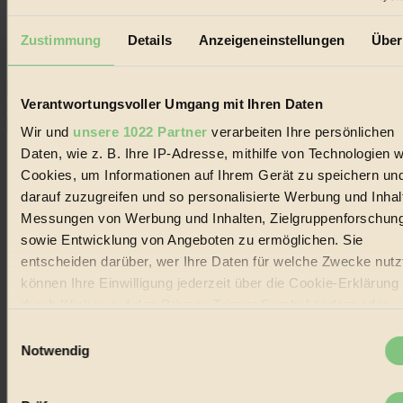
Erhalte in regelmäßigen Abständen die aktuellsten Artikel,
Gewinnspiele & Ausgaben übersichtlich aufbereitet vom
Zustimmung
Details
Anzeigeneinstellungen
Über
BIORAMA-Magazin per E-Mail.
Verantwortungsvoller Umgang mit Ihren Daten
Jetzt eintragen:
Wir und
unsere 1022 Partner
verarbeiten Ihre persönlichen
Daten, wie z. B. Ihre IP-Adresse, mithilfe von Technologien w
Cookies, um Informationen auf Ihrem Gerät zu speichern un
darauf zuzugreifen und so personalisierte Werbung und Inhal
Messungen von Werbung und Inhalten, Zielgruppenforschun
© 2026 Biorama GmbH
sowie Entwicklung von Angeboten zu ermöglichen. Sie
entscheiden darüber, wer Ihre Daten für welche Zwecke nutzt
Impressum & Disclaimer
Datenschutz
können Ihre Einwilligung jederzeit über die Cookie-Erklärung
Mediadaten
durch Klicken auf das Privacy Trigger Symbol ändern oder
widerrufen
Biorama steht für einen nachhaltigen Lebensstil und bewussten
Einwilligungsauswahl
Lebenswandel. Es ist eine moderne Plattform für Ideen, Menschen
Notwendig
und Produkte, ein Leitfaden im schnell wachsenden Markt des
Wenn Sie es erlauben, würden wir auch gerne:
Handels mit Bioprodukten, des Fair-Trade sowie der Branche
alternativer Energien.
Informationen über Ihre geografische Lage erfassen,