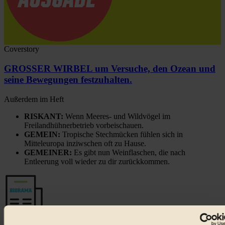
Coverstory
GROSSER WIRBEL um Versuche, den Ozean und
seine Bewegungen festzuhalten.
Außerdem im Heft
RISKANT:
Wenn Meeres- und Wildvögel im
Freilandhühnerbetrieb vorbeischauen.
GEMEIN:
Tropische Stechmücken fühlen sich in
Mitteleuropa inziwschen oft zu Hause.
GEMEINER:
Es gibt nun Weinflaschen, die nach
Entleerung voll wieder zu dir zurückkommen.
Der BIORAMA-Newsletter