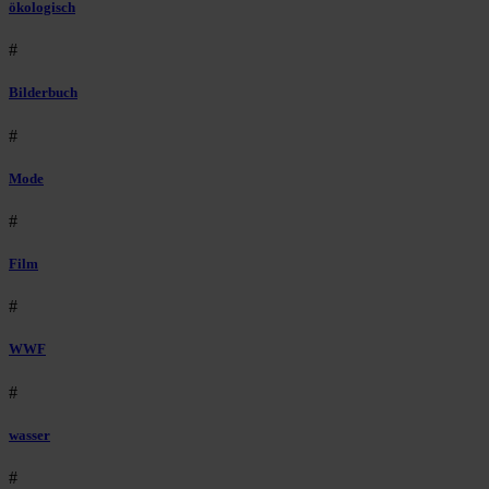
ökologisch
#
Bilderbuch
#
Mode
#
Film
#
WWF
#
wasser
#