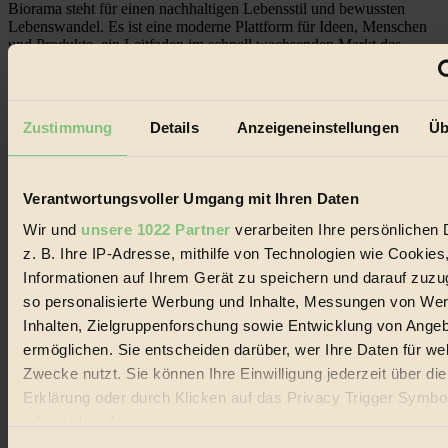
Biorama steht für einen nachhaltigen Lebensstil und bewussten
Lebenswandel. Es ist eine moderne Plattform für Ideen, Menschen
und Produkte, ein Leitfaden im schnell wachsenden Markt des
Handels mit Bioprodukten, des Fair-Trade sowie der Branche
alternativer Energien.
Social Media
Zustimmung
Details
Anzeigeneinstellungen
Üb
22.601 Fans auf Facebook
3.415 Follower auf Twitter
Folge uns auf Instagram
Themen
Verantwortungsvoller Umgang mit Ihren Daten
#
Wir und
unsere 1022 Partner
verarbeiten Ihre persönlichen 
Bio
z. B. Ihre IP-Adresse, mithilfe von Technologien wie Cookies
Informationen auf Ihrem Gerät zu speichern und darauf zuzu
#
so personalisierte Werbung und Inhalte, Messungen von We
Nachhaltigkeit
Inhalten, Zielgruppenforschung sowie Entwicklung von Ange
ermöglichen. Sie entscheiden darüber, wer Ihre Daten für we
#
Zwecke nutzt. Sie können Ihre Einwilligung jederzeit über di
Erklärung oder durch Klicken auf das Privacy Trigger Symbo
Vegan
oder widerrufen
#