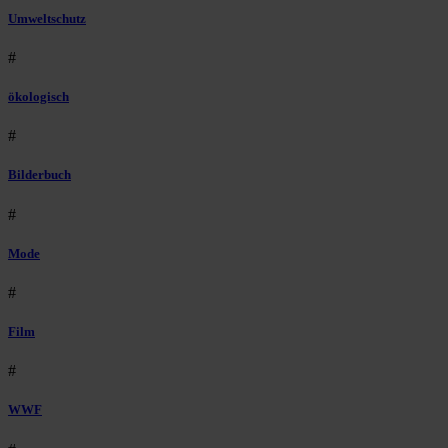
Umweltschutz
#
ökologisch
#
Bilderbuch
#
Mode
#
Film
#
WWF