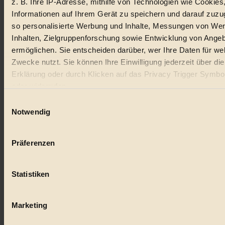
z. B. Ihre IP-Adresse, mithilfe von Technologien wie Cookies
Lebensmittel
Informationen auf Ihrem Gerät zu speichern und darauf zuzu
#
so personalisierte Werbung und Inhalte, Messungen von We
Inhalten, Zielgruppenforschung sowie Entwicklung von Ange
Natur
ermöglichen. Sie entscheiden darüber, wer Ihre Daten für we
Zwecke nutzt. Sie können Ihre Einwilligung jederzeit über di
#
Erklärung oder durch Klicken auf das Privacy Trigger Symbo
kinderbuch
oder widerrufen
Einwilligungsauswahl
#
Wenn Sie es erlauben, würden wir auch gerne:
Notwendig
Umwelt
Informationen über Ihre geografische Lage erfassen, 
auf einige Meter genau sein können
#
Präferenzen
Ihr Gerät durch aktives Scannen nach bestimmten 
(Fingerprinting) identifizieren
Essen
Statistiken
Erfahren Sie mehr darüber, wie Ihre persönlichen Daten verar
#
werden, und legen Sie Ihre Präferenzen im
Abschnitt Einzel
fest.
nachhaltig
Marketing
#
BIORAMA.eu verwendet Cookies