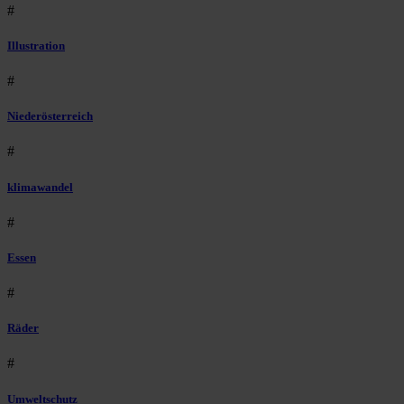
#
Illustration
#
Niederösterreich
#
klimawandel
#
Essen
#
Räder
#
Umweltschutz