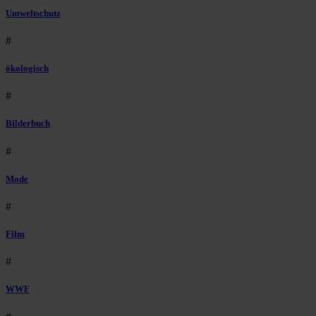
Umweltschutz
#
ökologisch
#
Bilderbuch
#
Mode
#
Film
#
WWF