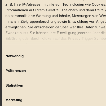
z. B. Ihre IP-Adresse, mithilfe von Technologien wie Cookies
Lebensmittel
Informationen auf Ihrem Gerät zu speichern und darauf zuzu
so personalisierte Werbung und Inhalte, Messungen von We
#
Inhalten, Zielgruppenforschung sowie Entwicklung von Ange
Natur
ermöglichen. Sie entscheiden darüber, wer Ihre Daten für we
Zwecke nutzt. Sie können Ihre Einwilligung jederzeit über di
#
Erklärung oder durch Klicken auf das Privacy Trigger Symbo
oder widerrufen
kinderbuch
Einwilligungsauswahl
#
Wenn Sie es erlauben, würden wir auch gerne:
Notwendig
Informationen über Ihre geografische Lage erfassen, 
Umwelt
auf einige Meter genau sein können
Präferenzen
#
Ihr Gerät durch aktives Scannen nach bestimmten 
(Fingerprinting) identifizieren
Essen
Statistiken
Erfahren Sie mehr darüber, wie Ihre persönlichen Daten verar
#
werden, und legen Sie Ihre Präferenzen im
Abschnitt Einzel
fest.
Marketing
nachhaltig