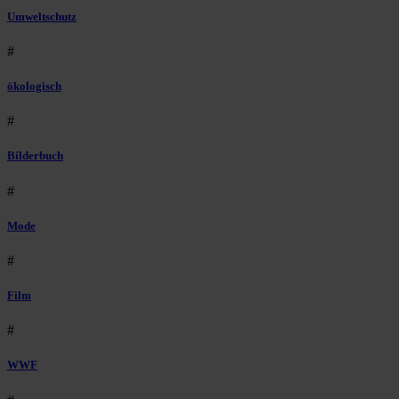
Umweltschutz
#
ökologisch
#
Bilderbuch
#
Mode
#
Film
#
WWF