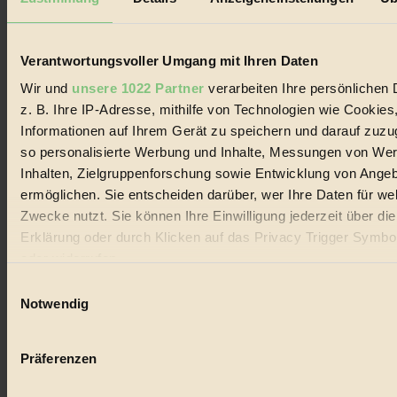
Biorama steht für einen nachhaltigen Lebensstil und bewussten
Lebenswandel. Es ist eine moderne Plattform für Ideen, Menschen
und Produkte, ein Leitfaden im schnell wachsenden Markt des
Handels mit Bioprodukten, des Fair-Trade sowie der Branche
Verantwortungsvoller Umgang mit Ihren Daten
alternativer Energien.
Wir und
unsere 1022 Partner
verarbeiten Ihre persönlichen 
Social Media
z. B. Ihre IP-Adresse, mithilfe von Technologien wie Cookies
22.601 Fans auf Facebook
Informationen auf Ihrem Gerät zu speichern und darauf zuzu
3.415 Follower auf Twitter
Folge uns auf Instagram
so personalisierte Werbung und Inhalte, Messungen von We
Themen
Inhalten, Zielgruppenforschung sowie Entwicklung von Ange
#
ermöglichen. Sie entscheiden darüber, wer Ihre Daten für we
Zwecke nutzt. Sie können Ihre Einwilligung jederzeit über di
Bio
Erklärung oder durch Klicken auf das Privacy Trigger Symbo
#
oder widerrufen
Einwilligungsauswahl
Nachhaltigkeit
Wenn Sie es erlauben, würden wir auch gerne:
Notwendig
#
Informationen über Ihre geografische Lage erfassen, 
auf einige Meter genau sein können
Vegan
Präferenzen
Ihr Gerät durch aktives Scannen nach bestimmten 
#
(Fingerprinting) identifizieren