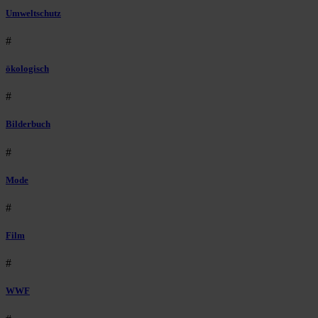
Umweltschutz
#
ökologisch
#
Bilderbuch
#
Mode
#
Film
#
WWF