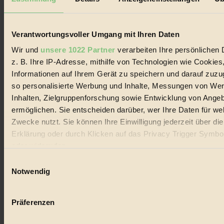
Biorama steht für einen nachhaltigen Lebensstil und bewussten
Lebenswandel. Es ist eine moderne Plattform für Ideen, Menschen
und Produkte, ein Leitfaden im schnell wachsenden Markt des
Handels mit Bioprodukten, des Fair-Trade sowie der Branche
Verantwortungsvoller Umgang mit Ihren Daten
alternativer Energien.
Wir und
unsere 1022 Partner
verarbeiten Ihre persönlichen 
Social Media
z. B. Ihre IP-Adresse, mithilfe von Technologien wie Cookies
22.601 Fans auf Facebook
Informationen auf Ihrem Gerät zu speichern und darauf zuzu
3.415 Follower auf Twitter
Folge uns auf Instagram
so personalisierte Werbung und Inhalte, Messungen von We
Themen
Inhalten, Zielgruppenforschung sowie Entwicklung von Ange
#
ermöglichen. Sie entscheiden darüber, wer Ihre Daten für we
Zwecke nutzt. Sie können Ihre Einwilligung jederzeit über di
Bio
Erklärung oder durch Klicken auf das Privacy Trigger Symbo
#
oder widerrufen
Einwilligungsauswahl
Nachhaltigkeit
Wenn Sie es erlauben, würden wir auch gerne:
Notwendig
#
Informationen über Ihre geografische Lage erfassen, 
auf einige Meter genau sein können
Vegan
Präferenzen
Ihr Gerät durch aktives Scannen nach bestimmten 
#
(Fingerprinting) identifizieren