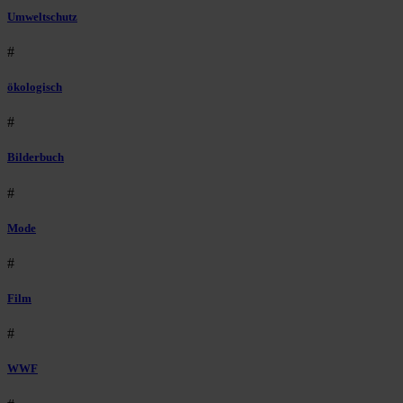
Umweltschutz
#
ökologisch
#
Bilderbuch
#
Mode
#
Film
#
WWF