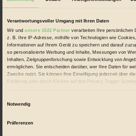
Biorama steht für einen nachhaltigen Lebensstil und bewussten
Lebenswandel. Es ist eine moderne Plattform für Ideen, Menschen
und Produkte, ein Leitfaden im schnell wachsenden Markt des
Handels mit Bioprodukten, des Fair-Trade sowie der Branche
Verantwortungsvoller Umgang mit Ihren Daten
alternativer Energien.
Wir und
unsere 1022 Partner
verarbeiten Ihre persönlichen 
Social Media
z. B. Ihre IP-Adresse, mithilfe von Technologien wie Cookies
22.601 Fans auf Facebook
Informationen auf Ihrem Gerät zu speichern und darauf zuzu
3.415 Follower auf Twitter
Folge uns auf Instagram
so personalisierte Werbung und Inhalte, Messungen von We
Themen
Inhalten, Zielgruppenforschung sowie Entwicklung von Ange
#
ermöglichen. Sie entscheiden darüber, wer Ihre Daten für we
Zwecke nutzt. Sie können Ihre Einwilligung jederzeit über di
Bio
Erklärung oder durch Klicken auf das Privacy Trigger Symbo
#
oder widerrufen
Einwilligungsauswahl
Nachhaltigkeit
Wenn Sie es erlauben, würden wir auch gerne:
Notwendig
#
Informationen über Ihre geografische Lage erfassen, 
auf einige Meter genau sein können
Vegan
Präferenzen
Ihr Gerät durch aktives Scannen nach bestimmten 
#
(Fingerprinting) identifizieren