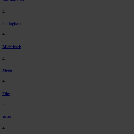
Umweltschutz
#
ökologisch
#
Bilderbuch
#
Mode
#
Film
#
WWF
#