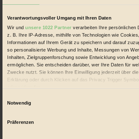
Lebenswandel. Es ist eine moderne Plattform für Ideen, Menschen
und Produkte, ein Leitfaden im schnell wachsenden Markt des
Handels mit Bioprodukten, des Fair-Trade sowie der Branche
Verantwortungsvoller Umgang mit Ihren Daten
alternativer Energien.
Wir und
unsere 1022 Partner
verarbeiten Ihre persönlichen 
Social Media
z. B. Ihre IP-Adresse, mithilfe von Technologien wie Cookies
22.601 Fans auf Facebook
3.415 Follower auf Twitter
Informationen auf Ihrem Gerät zu speichern und darauf zuzu
Folge uns auf Instagram
so personalisierte Werbung und Inhalte, Messungen von We
Themen
Inhalten, Zielgruppenforschung sowie Entwicklung von Ange
#
ermöglichen. Sie entscheiden darüber, wer Ihre Daten für we
Bio
Zwecke nutzt. Sie können Ihre Einwilligung jederzeit über di
Erklärung oder durch Klicken auf das Privacy Trigger Symbo
#
oder widerrufen
Nachhaltigkeit
Einwilligungsauswahl
Wenn Sie es erlauben, würden wir auch gerne:
Notwendig
#
Informationen über Ihre geografische Lage erfassen, 
auf einige Meter genau sein können
Vegan
Präferenzen
Ihr Gerät durch aktives Scannen nach bestimmten 
#
(Fingerprinting) identifizieren