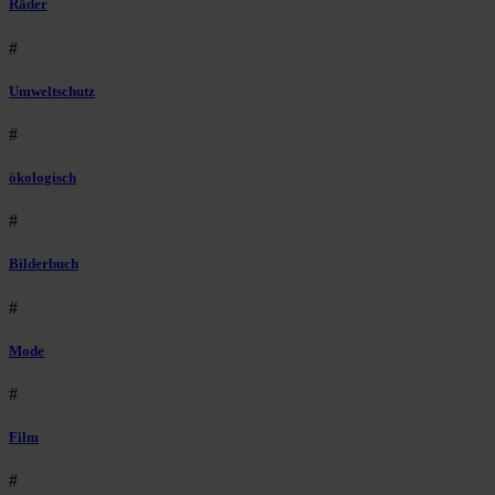
Räder
#
Umweltschutz
#
ökologisch
#
Bilderbuch
#
Mode
#
Film
#