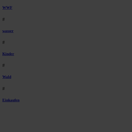
WWF
#
wasser
#
Kinder
#
Wald
#
Einkaufen