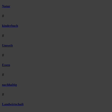
Natur
#
kinderbuch
#
Umwelt
#
Essen
#
nachhaltig
#
Landwirtschaft