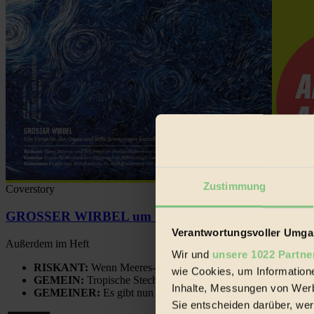
Zustimmung
Coverstory
GROSSER WIRBEL um Versuche, den Ozean und sein
Verantwortungsvoller Umgan
Außerdem im Heft
Wir und
unsere 1022 Partne
RISKANT:
Wenn Meeres- und Wildvögel im Freilandhühnerbe
wie Cookies, um Information
GEMEIN:
Tropische Stechmücken fühlen sich in Mitteleuropa
Inhalte, Messungen von Werb
GEMEINER:
Es gibt nun Weinflaschen, die nach Entleerung
Sie entscheiden darüber, wer