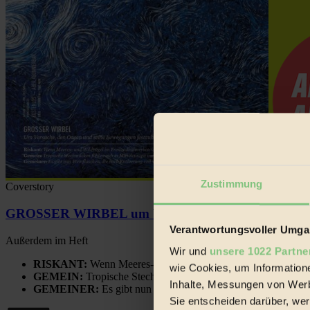
Zustimmung
Coverstory
GROSSER WIRBEL um Versuche, den Ozean und sein
Verantwortungsvoller Umgan
Außerdem im Heft
Wir und
unsere 1022 Partne
RISKANT:
Wenn Meeres- und Wildvögel im Freilandhühnerbe
wie Cookies, um Information
GEMEIN:
Tropische Stechmücken fühlen sich in Mitteleuropa
Inhalte, Messungen von Werb
GEMEINER:
Es gibt nun Weinflaschen, die nach Entleerung
Sie entscheiden darüber, wer