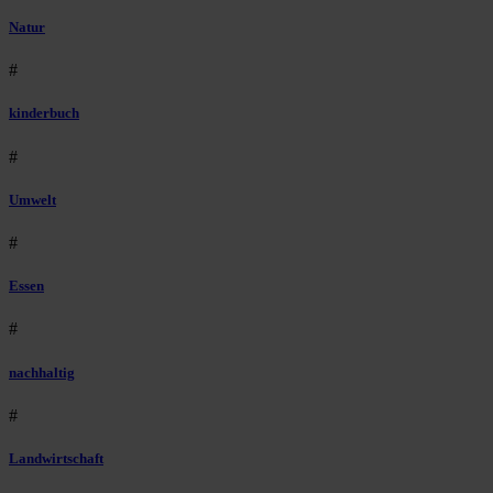
Natur
#
kinderbuch
#
Umwelt
#
Essen
#
nachhaltig
#
Landwirtschaft