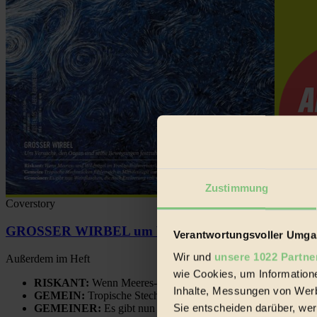
Zustimmung
Coverstory
GROSSER WIRBEL um Versuche, den Ozean und sein
Verantwortungsvoller Umgan
Wir und
unsere 1022 Partne
Außerdem im Heft
wie Cookies, um Information
RISKANT:
Wenn Meeres- und Wildvögel im Freilandhühnerbe
Inhalte, Messungen von Werb
GEMEIN:
Tropische Stechmücken fühlen sich in Mitteleuropa
Sie entscheiden darüber, wer
GEMEINER:
Es gibt nun Weinflaschen, die nach Entleerung