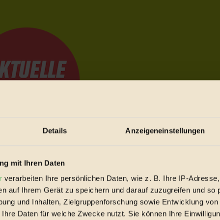
Details
Anzeigeneinstellungen
e Bewegungen festzuhalten.
g mit Ihren Daten
r
verarbeiten Ihre persönlichen Daten, wie z. B. Ihre IP-Adresse,
en auf Ihrem Gerät zu speichern und darauf zuzugreifen und so 
trieb vorbeischauen.
ung und Inhalten, Zielgruppenforschung sowie Entwicklung von
 inziwschen oft zu Hause.
 Ihre Daten für welche Zwecke nutzt. Sie können Ihre Einwilligun
 voll wieder zu dir zurückkommen.