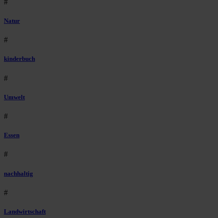
#
Natur
#
kinderbuch
#
Umwelt
#
Essen
#
nachhaltig
#
Landwirtschaft