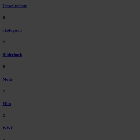
Umweltschutz
#
ökologisch
#
Bilderbuch
#
Mode
#
Film
#
WWF