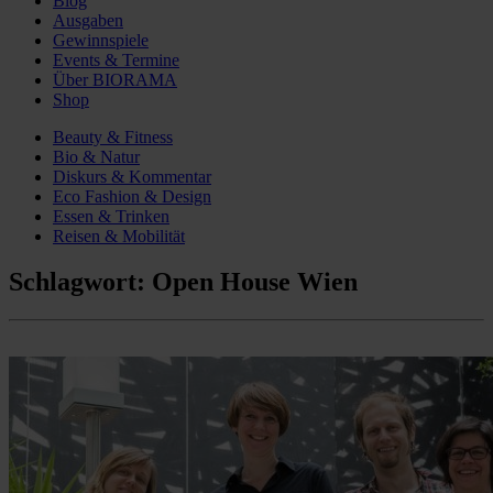
Blog
Ausgaben
Gewinnspiele
Events & Termine
Über BIORAMA
Shop
Beauty & Fitness
Bio & Natur
Diskurs & Kommentar
Eco Fashion & Design
Essen & Trinken
Reisen & Mobilität
Schlagwort:
Open House Wien