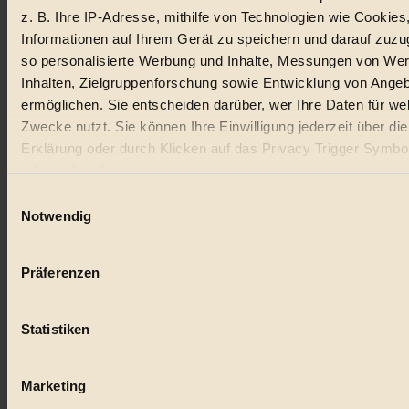
z. B. Ihre IP-Adresse, mithilfe von Technologien wie Cookies
Lebensmittel
Informationen auf Ihrem Gerät zu speichern und darauf zuzu
so personalisierte Werbung und Inhalte, Messungen von We
#
Inhalten, Zielgruppenforschung sowie Entwicklung von Ange
Natur
ermöglichen. Sie entscheiden darüber, wer Ihre Daten für we
Zwecke nutzt. Sie können Ihre Einwilligung jederzeit über di
#
Erklärung oder durch Klicken auf das Privacy Trigger Symbo
oder widerrufen
kinderbuch
Einwilligungsauswahl
#
Wenn Sie es erlauben, würden wir auch gerne:
Notwendig
Informationen über Ihre geografische Lage erfassen, 
Umwelt
auf einige Meter genau sein können
Präferenzen
#
Ihr Gerät durch aktives Scannen nach bestimmten 
(Fingerprinting) identifizieren
Essen
Statistiken
Erfahren Sie mehr darüber, wie Ihre persönlichen Daten verar
#
werden, und legen Sie Ihre Präferenzen im
Abschnitt Einzel
fest.
Marketing
nachhaltig