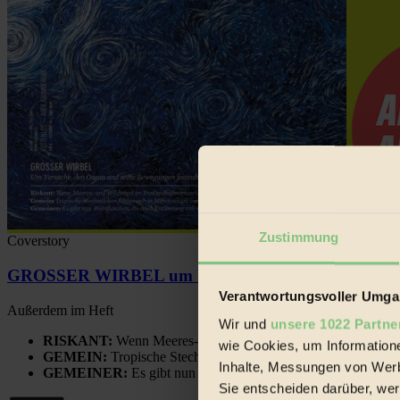
Zustimmung
Coverstory
GROSSER WIRBEL um Versuche, den Ozean und sein
Verantwortungsvoller Umgan
Außerdem im Heft
Wir und
unsere 1022 Partne
RISKANT:
Wenn Meeres- und Wildvögel im Freilandhühnerbe
wie Cookies, um Information
GEMEIN:
Tropische Stechmücken fühlen sich in Mitteleuropa
Inhalte, Messungen von Werb
GEMEINER:
Es gibt nun Weinflaschen, die nach Entleerung
Sie entscheiden darüber, wer