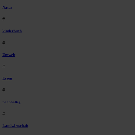
Natur
#
kinderbuch
#
Umwelt
#
Essen
#
nachhaltig
#
Landwirtschaft