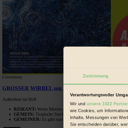
Zustimmung
Coverstory
GROSSER WIRBEL um Versuche, den Ozean und sein
Verantwortungsvoller Umgan
Außerdem im Heft
Wir und
unsere 1022 Partne
RISKANT:
Wenn Meeres- und Wildvögel im Freilandhühnerbe
wie Cookies, um Information
GEMEIN:
Tropische Stechmücken fühlen sich in Mitteleuropa
Inhalte, Messungen von Werb
GEMEINER:
Es gibt nun Weinflaschen, die nach Entleerung
Sie entscheiden darüber, wer