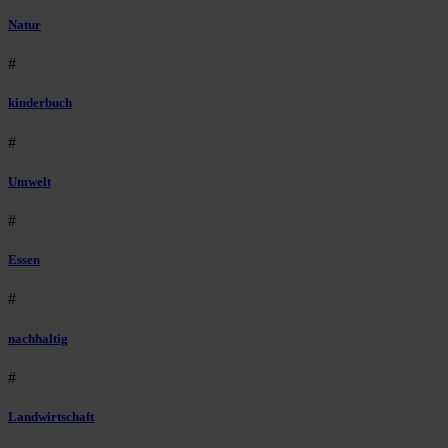
Natur
#
kinderbuch
#
Umwelt
#
Essen
#
nachhaltig
#
Landwirtschaft