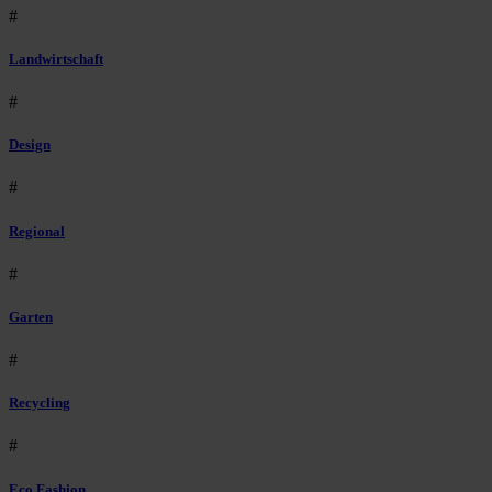
#
Landwirtschaft
#
Design
#
Regional
#
Garten
#
Recycling
#
Eco Fashion