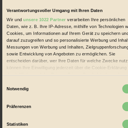
Biorama steht für einen nachhaltigen Lebensstil und bewussten
Lebenswandel. Es ist eine moderne Plattform für Ideen, Menschen
Verantwortungsvoller Umgang mit Ihren Daten
und Produkte, ein Leitfaden im schnell wachsenden Markt des
Handels mit Bioprodukten, des Fair-Trade sowie der Branche
Wir und
unsere 1022 Partner
verarbeiten Ihre persönlichen
alternativer Energien.
Daten, wie z. B. Ihre IP-Adresse, mithilfe von Technologien w
Social Media
Cookies, um Informationen auf Ihrem Gerät zu speichern un
22.601 Fans auf Facebook
darauf zuzugreifen und so personalisierte Werbung und Inhal
3.415 Follower auf Twitter
Messungen von Werbung und Inhalten, Zielgruppenforschun
Folge uns auf Instagram
Themen
sowie Entwicklung von Angeboten zu ermöglichen. Sie
#
entscheiden darüber, wer Ihre Daten für welche Zwecke nutzt
können Ihre Einwilligung jederzeit über die Cookie-Erklärung
Bio
durch Klicken auf das Privacy Trigger Symbol ändern oder
#
widerrufen
Einwilligungsauswahl
Notwendig
Nachhaltigkeit
Wenn Sie es erlauben, würden wir auch gerne:
Informationen über Ihre geografische Lage erfassen,
#
Präferenzen
welche bis auf einige Meter genau sein können
Vegan
Ihr Gerät durch aktives Scannen nach bestimmten
Merkmalen (Fingerprinting) identifizieren
Statistiken
#