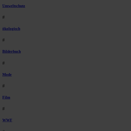
Umweltschutz
#
ökologisch
#
Bilderbuch
#
Mode
#
Film
#
WWF