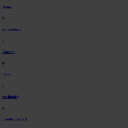
Natur
#
kinderbuch
#
Umwelt
#
Essen
#
nachhaltig
#
Landwirtschaft