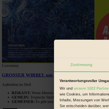
Zustimmung
Coverstory
GROSSER WIRBEL um Versuche, den Ozean und sein
Verantwortungsvoller Umgan
Außerdem im Heft
Wir und
unsere 1022 Partne
RISKANT:
Wenn Meeres- und Wildvögel im Freilandhühnerbe
wie Cookies, um Information
GEMEIN:
Tropische Stechmücken fühlen sich in Mitteleuropa
Inhalte, Messungen von Werb
GEMEINER:
Es gibt nun Weinflaschen, die nach Entleerung
Sie entscheiden darüber, wer