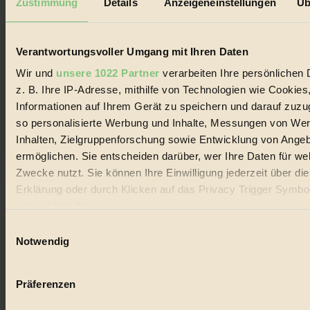
Zustimmung
Details
Anzeigeneinstellungen
Üb
Biorama steht für einen nachhaltigen Lebensstil und bewussten
Lebenswandel. Es ist eine moderne Plattform für Ideen, Menschen
und Produkte, ein Leitfaden im schnell wachsenden Markt des
Handels mit Bioprodukten, des Fair-Trade sowie der Branche
Verantwortungsvoller Umgang mit Ihren Daten
alternativer Energien.
Wir und
unsere 1022 Partner
verarbeiten Ihre persönlichen 
Social Media
z. B. Ihre IP-Adresse, mithilfe von Technologien wie Cookies
22.601 Fans auf Facebook
Informationen auf Ihrem Gerät zu speichern und darauf zuzu
3.415 Follower auf Twitter
Folge uns auf Instagram
so personalisierte Werbung und Inhalte, Messungen von We
Themen
Inhalten, Zielgruppenforschung sowie Entwicklung von Ange
#
ermöglichen. Sie entscheiden darüber, wer Ihre Daten für we
Zwecke nutzt. Sie können Ihre Einwilligung jederzeit über di
Bio
Erklärung oder durch Klicken auf das Privacy Trigger Symbo
#
oder widerrufen
Einwilligungsauswahl
Nachhaltigkeit
Wenn Sie es erlauben, würden wir auch gerne:
Notwendig
#
Informationen über Ihre geografische Lage erfassen, 
auf einige Meter genau sein können
Vegan
Präferenzen
Ihr Gerät durch aktives Scannen nach bestimmten 
(Fingerprinting) identifizieren