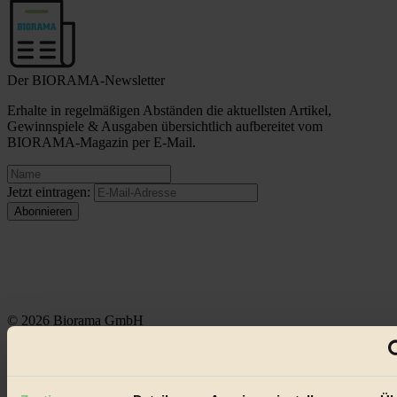
Der BIORAMA-Newsletter
Erhalte in regelmäßigen Abständen die aktuellsten Artikel,
Gewinnspiele & Ausgaben übersichtlich aufbereitet vom
BIORAMA-Magazin per E-Mail.
Jetzt eintragen:
© 2026 Biorama GmbH
Impressum & Disclaimer
Datenschutz
Mediadaten