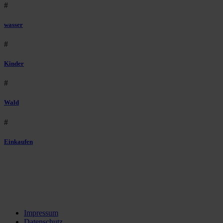
#
wasser
#
Kinder
#
Wald
#
Einkaufen
Impressum
Datenschutz