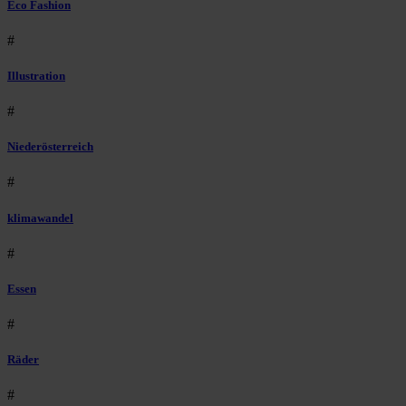
Eco Fashion
#
Illustration
#
Niederösterreich
#
klimawandel
#
Essen
#
Räder
#