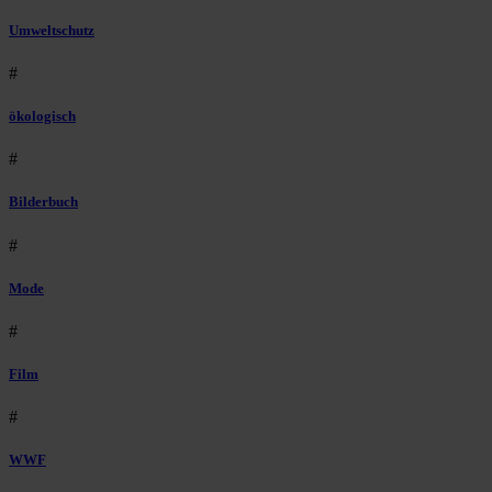
Umweltschutz
#
ökologisch
#
Bilderbuch
#
Mode
#
Film
#
WWF