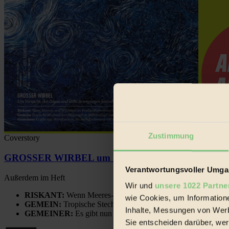
Zustimmung
Coverstory
GROSSER WIRBEL um Versuche, den Ozean und sein
Verantwortungsvoller Umgan
Außerdem im Heft
Wir und
unsere 1022 Partne
RISKANT:
Wenn Meeres- und Wildvögel im Freilandhühnerbe
wie Cookies, um Information
GEMEIN:
Tropische Stechmücken fühlen sich in Mitteleuropa
Inhalte, Messungen von Werb
GEMEINER:
Es gibt nun Weinflaschen, die nach Entleerung
Sie entscheiden darüber, wer