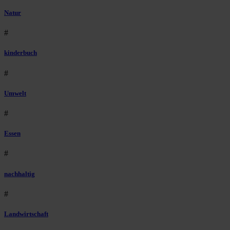
Natur
#
kinderbuch
#
Umwelt
#
Essen
#
nachhaltig
#
Landwirtschaft