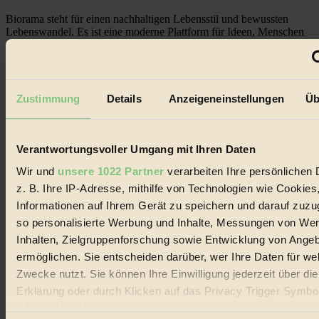
Biorama steht für einen nachhaltigen Lebensstil und bewussten
Lebenswandel. Es ist eine moderne Plattform für Ideen, Menschen
und Produkte, ein Leitfaden im schnell wachsenden Markt des
Handels mit Bioprodukten, des Fair-Trade sowie der Branche
alternativer Energien.
Social Media
Zustimmung
Details
Anzeigeneinstellungen
Üb
22.601 Fans auf Facebook
3.415 Follower auf Twitter
Folge uns auf Instagram
Themen
Verantwortungsvoller Umgang mit Ihren Daten
#
Wir und
unsere 1022 Partner
verarbeiten Ihre persönlichen 
Bio
z. B. Ihre IP-Adresse, mithilfe von Technologien wie Cookies
Informationen auf Ihrem Gerät zu speichern und darauf zuzu
#
so personalisierte Werbung und Inhalte, Messungen von We
Inhalten, Zielgruppenforschung sowie Entwicklung von Ange
Nachhaltigkeit
ermöglichen. Sie entscheiden darüber, wer Ihre Daten für we
#
Zwecke nutzt. Sie können Ihre Einwilligung jederzeit über di
Erklärung oder durch Klicken auf das Privacy Trigger Symbo
Vegan
oder widerrufen