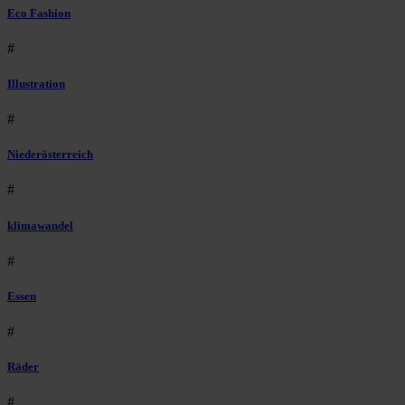
Eco Fashion
#
Illustration
#
Niederösterreich
#
klimawandel
#
Essen
#
Räder
#