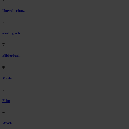
Umweltschutz
#
ökologisch
#
Bilderbuch
#
Mode
#
Film
#
WWF