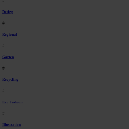
#
Design
#
Regional
#
Garten
#
Recycling
#
Eco Fashion
#
Illustration