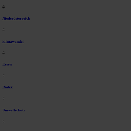
#
Niederösterreich
#
klimawandel
#
Essen
#
Räder
#
Umweltschutz
#