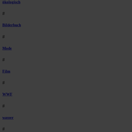
ökologisch
#
Bilderbuch
#
Mode
#
Film
#
WWF
#
wasser
#