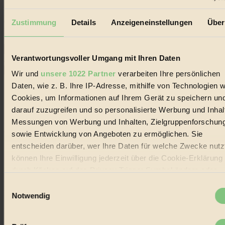
Erhalte in regelmäßigen Abständen die aktuellsten Artikel,
Gewinnspiele & Ausgaben übersichtlich aufbereitet vom
Zustimmung
Details
Anzeigeneinstellungen
Über
BIORAMA-Magazin per E-Mail.
Verantwortungsvoller Umgang mit Ihren Daten
Jetzt eintragen:
Wir und
unsere 1022 Partner
verarbeiten Ihre persönlichen
Daten, wie z. B. Ihre IP-Adresse, mithilfe von Technologien w
Cookies, um Informationen auf Ihrem Gerät zu speichern un
darauf zuzugreifen und so personalisierte Werbung und Inhal
Messungen von Werbung und Inhalten, Zielgruppenforschun
© 2026 Biorama GmbH
sowie Entwicklung von Angeboten zu ermöglichen. Sie
entscheiden darüber, wer Ihre Daten für welche Zwecke nutzt
Impressum & Disclaimer
Datenschutz
können Ihre Einwilligung jederzeit über die Cookie-Erklärung
Mediadaten
durch Klicken auf das Privacy Trigger Symbol ändern oder
widerrufen
Biorama steht für einen nachhaltigen Lebensstil und bewussten
Einwilligungsauswahl
Lebenswandel. Es ist eine moderne Plattform für Ideen, Menschen
Notwendig
und Produkte, ein Leitfaden im schnell wachsenden Markt des
Wenn Sie es erlauben, würden wir auch gerne:
Handels mit Bioprodukten, des Fair-Trade sowie der Branche
alternativer Energien.
Informationen über Ihre geografische Lage erfassen,