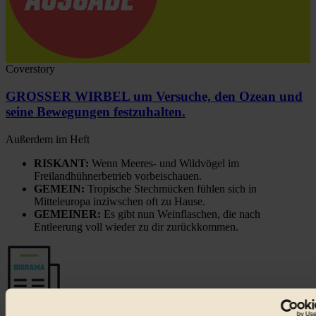
Coverstory
GROSSER WIRBEL um Versuche, den Ozean und
seine Bewegungen festzuhalten.
Außerdem im Heft
RISKANT:
Wenn Meeres- und Wildvögel im
Freilandhühnerbetrieb vorbeischauen.
GEMEIN:
Tropische Stechmücken fühlen sich in
Mitteleuropa inziwschen oft zu Hause.
GEMEINER:
Es gibt nun Weinflaschen, die nach
Entleerung voll wieder zu dir zurückkommen.
Der BIORAMA-Newsletter