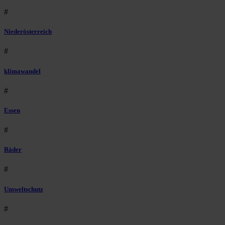
#
Niederösterreich
#
klimawandel
#
Essen
#
Räder
#
Umweltschutz
#