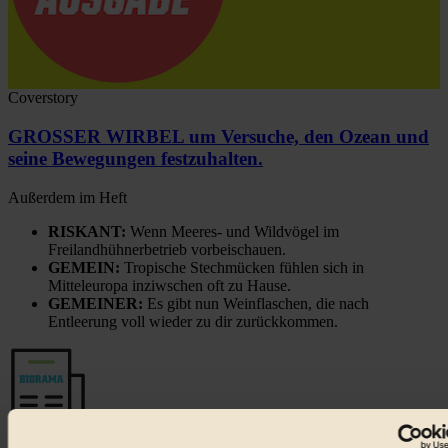
Coverstory
GROSSER WIRBEL um Versuche, den Ozean und
seine Bewegungen festzuhalten.
Außerdem im Heft
RISKANT:
Wenn Meeres- und Wildvögel im
Freilandhühnerbetrieb vorbeischauen.
GEMEIN:
Tropische Stechmücken fühlen sich in
Mitteleuropa inziwschen oft zu Hause.
GEMEINER:
Es gibt nun Weinflaschen, die nach
Entleerung voll wieder zu dir zurückkommen.
Der BIORAMA-Newsletter