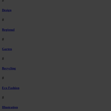
#
Design
#
Regional
#
Garten
#
Recycling
#
Eco Fashion
#
Illustration