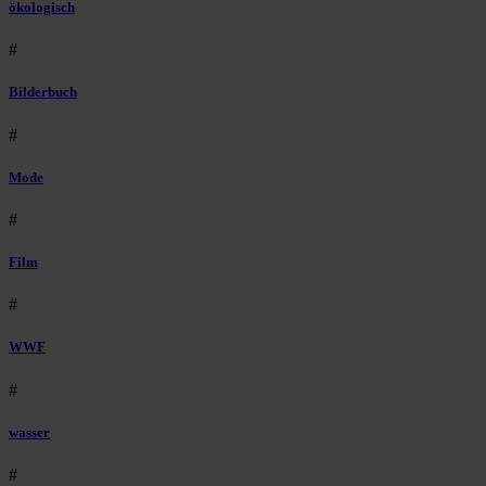
ökologisch
#
Bilderbuch
#
Mode
#
Film
#
WWF
#
wasser
#