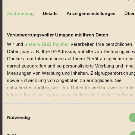
Erhalte in regelmäßigen Abständen die aktuellsten Artikel,
Gewinnspiele & Ausgaben übersichtlich aufbereitet vom
Zustimmung
Details
Anzeigeneinstellungen
Über
BIORAMA-Magazin per E-Mail.
Verantwortungsvoller Umgang mit Ihren Daten
Jetzt eintragen:
Wir und
unsere 1022 Partner
verarbeiten Ihre persönlichen
Daten, wie z. B. Ihre IP-Adresse, mithilfe von Technologien w
Cookies, um Informationen auf Ihrem Gerät zu speichern un
darauf zuzugreifen und so personalisierte Werbung und Inhal
Messungen von Werbung und Inhalten, Zielgruppenforschun
© 2026 Biorama GmbH
sowie Entwicklung von Angeboten zu ermöglichen. Sie
entscheiden darüber, wer Ihre Daten für welche Zwecke nutzt
Impressum & Disclaimer
Datenschutz
können Ihre Einwilligung jederzeit über die Cookie-Erklärung
Mediadaten
durch Klicken auf das Privacy Trigger Symbol ändern oder
widerrufen
Biorama steht für einen nachhaltigen Lebensstil und bewussten
Einwilligungsauswahl
Lebenswandel. Es ist eine moderne Plattform für Ideen, Menschen
Notwendig
und Produkte, ein Leitfaden im schnell wachsenden Markt des
Wenn Sie es erlauben, würden wir auch gerne:
Handels mit Bioprodukten, des Fair-Trade sowie der Branche
alternativer Energien.
Informationen über Ihre geografische Lage erfassen,